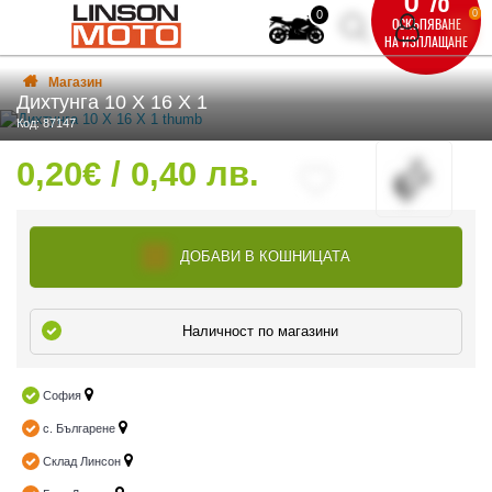
0
0
ОСКЪПЯВАНЕ
НА ИЗПЛАЩАНЕ
Магазин
Дихтунга 10 X 16 X 1
Код: 87147
0,20€ / 0,40 лв.
ВКА
ВКА
ДОБАВИ В КОШНИЦАТА
Наличност по магазини
ТИ
София
с. Българене
Склад Линсон