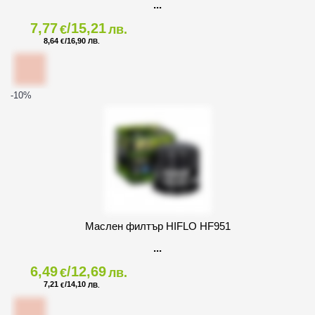
7,77
/15,21
€
лв.
8,64
/16,90
€
ЛВ.
-10
%
Маслен филтър HIFLO HF951
6,49
/12,69
€
лв.
7,21
/14,10
€
ЛВ.