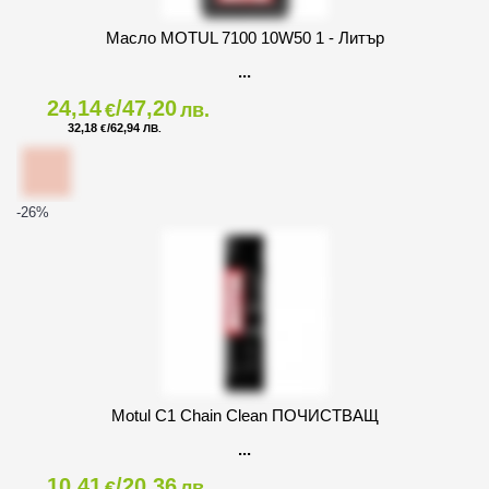
Масло MOTUL 7100 10W50 1 - Литър
24,14
/47,20
€
лв.
32,18
/62,94
€
ЛВ.
-26
%
Motul C1 Chain Clean ПОЧИСТВАЩ
10,41
/20,36
€
лв.