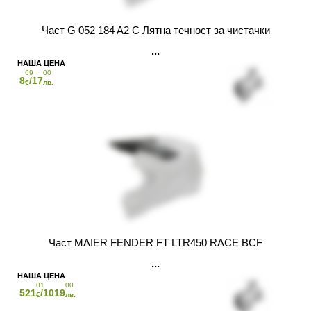
Част G 052 184 A2 С Лятна течност за чистачки
69
00
8
/17
€
лв.
Част MAIER FENDER FT LTR450 RACE BCF
01
00
521
/1019
€
лв.