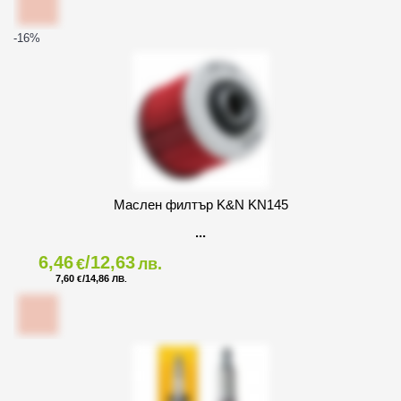
-16
%
Маслен филтър K&N KN145
6,46
/12,63
€
лв.
7,60
/14,86
€
ЛВ.