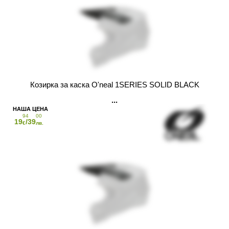
Козирка за каска O'neal 1SERIES SOLID BLACK
94
00
19
/39
€
лв.