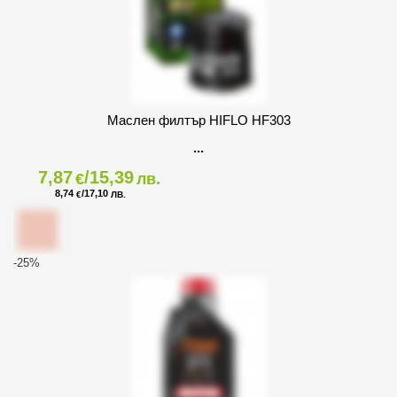
Маслен филтър HIFLO HF303
7,87
/15,39
€
лв.
8,74
/17,10
€
ЛВ.
-25
%