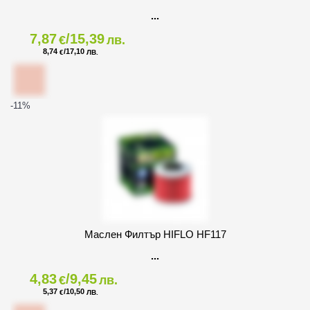
7,87
/15,39
€
лв.
8,74
/17,10
€
ЛВ.
-11
%
Маслен Филтър HIFLO HF117
4,83
/9,45
€
лв.
5,37
/10,50
€
ЛВ.