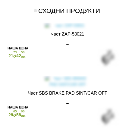
СХОДНИ ПРОДУКТИ
част ZAP-53021
73
50
21
/42
€
лв.
Част SBS BRAKE PAD SINT/CAR OFF
65
00
29
/58
€
лв.