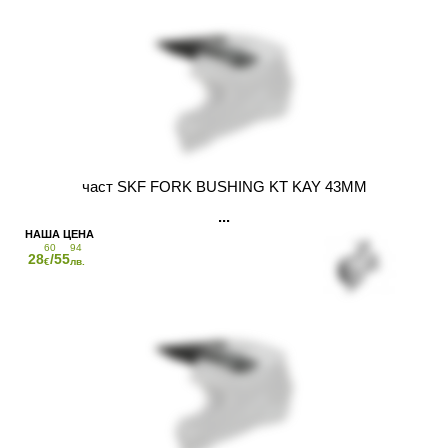
част SKF FORK BUSHING KT KAY 43MM
60
94
28
/55
€
лв.