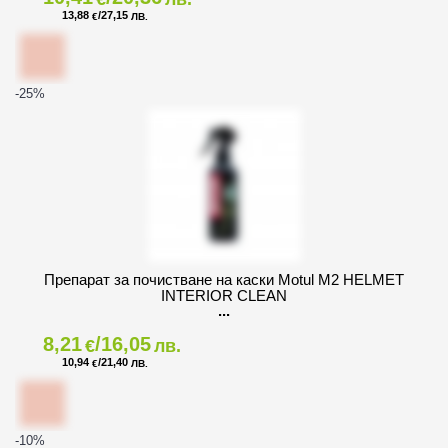
13,88
/27,15
€
ЛВ.
-25
%
Препарат за почистване на каски Motul M2 HELMET
INTERIOR CLEAN
8,21
/16,05
€
лв.
10,94
/21,40
€
ЛВ.
-10
%