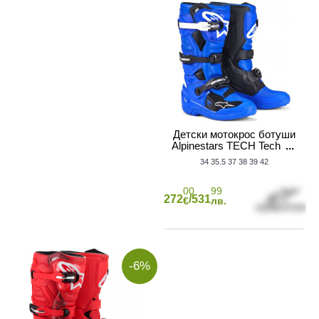
Детски мотокрос ботуши
Alpinestars TECH Tech 7S
BLUE/BLACK/WHITE
34
35.5
37
38
39
42
00
99
272
/531
€
лв.
-6%