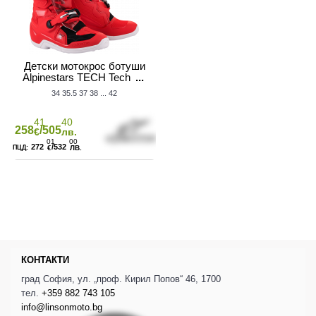
Детски мотокрос ботуши
Alpinestars TECH Tech 7S
RED
34
35.5
37
38
...
42
41
40
258
/505
€
лв.
01
00
272
/532
€
ЛВ.
КОНТАКТИ
град София, ул. „проф. Кирил Попов“ 46, 1700
тел.
+359 882 743 105
info@linsonmoto.bg