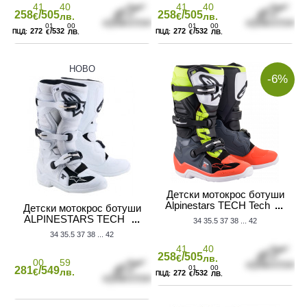
41
40
41
40
258
/505
258
/505
€
лв.
€
лв.
01
00
01
00
272
/532
272
/532
€
ЛВ.
€
ЛВ.
НОВО
-6%
Детски мотокрос ботуши
Alpinestars TECH Tech 7S
Детски мотокрос ботуши
BLACK/RED/YELLOW
ALPINESTARS TECH 7S
34
35.5
37
38
...
42
WHITE
34
35.5
37
38
...
42
41
40
258
/505
€
лв.
00
59
01
00
281
/549
€
лв.
272
/532
€
ЛВ.