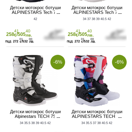
Детски мотокрос ботуши
Детски мотокрос ботуши
ALPINESTARS Tech 7S
ALPINESTARS Tech 7S
BLACK/BLUE/YELLOW
BLACK/SILVER/WHITE
42
34
37
38
39
40.5
42
41
40
41
40
258
/505
258
/505
€
лв.
€
лв.
01
00
01
00
272
/532
272
/532
€
ЛВ.
€
ЛВ.
-6%
-6%
Детски мотокрос ботуши
Детски мотокрос ботуши
Alpinestars TECH 7S
ALPINESTARS TECH 7S
BLACK/WHITE
W/B/RAINBOW
34
35.5
38
39
40.5
42
34
35.5
37
38
40.5
42