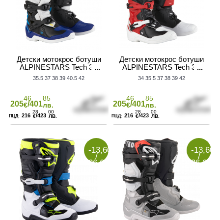
Детски мотокрос ботуши
Детски мотокрос ботуши
ALPINESTARS Tech 3S
ALPINESTARS Tech 3S
YTH WT/BK/B
YTH WT/BK/R
35.5
37
38
39
40.5
42
34
35.5
37
38
39
42
АТЕЛ НА МОТОР
46
85
46
85
205
/401
205
/401
€
лв.
€
лв.
28
00
28
00
216
/423
216
/423
€
ЛВ.
€
ЛВ.
-13,60€
-13,60€
/
/
26,60
26,60
лв.
лв.