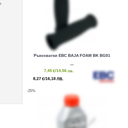
-
Ръкохватки EBC BAJA FOAM BK BG01
7,45
/14,56
€
лв.
8,27
/16,18
€
ЛВ.
-25
%