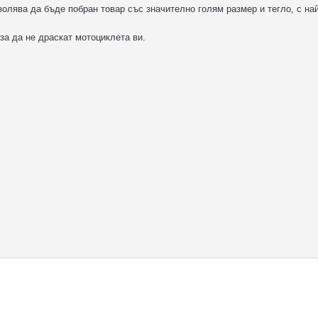
волява да бъде побран товар със значително голям размер и тегло, с най
за да не драскат мотоциклета ви.