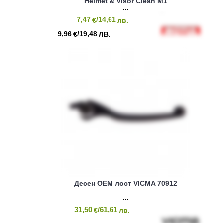
Helmet & Visor Clean M1
7,47
/14,61
€
лв.
9,96
/19,48
€
ЛВ.
Десен OEM лост VICMA 70912
31,50
/61,61
€
лв.