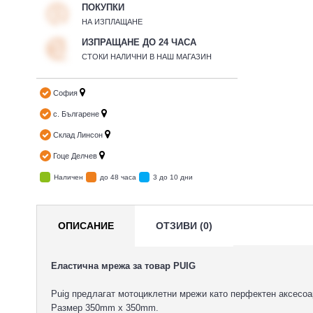
ПОКУПКИ
НА ИЗПЛАЩАНЕ
ИЗПРАЩАНЕ ДО 24 ЧАСА
СТОКИ НАЛИЧНИ В НАШ МАГАЗИН
София
с. Българене
Склад Линсон
Гоце Делчев
Наличен
до 48 часа
3 до 10 дни
ОПИСАНИЕ
ОТЗИВИ (0)
Еластична мрежа за товар PUIG
Puig предлагат мотоциклетни мрежи като перфектен аксесоа
Размер 350mm x 350mm.