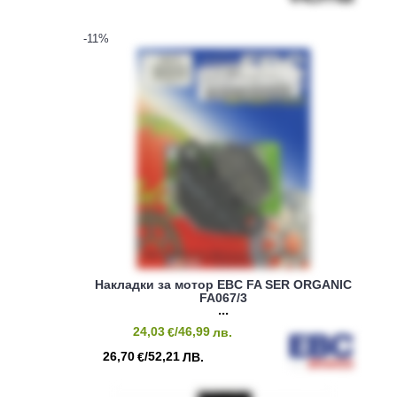
-11
%
Накладки за мотор EBC FA SER ORGANIC
FA067/3
24,03
/46,99
€
лв.
26,70
/52,21
€
ЛВ.