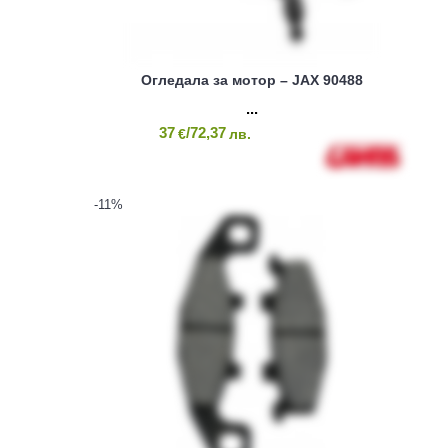
Огледала за мотор – JAX 90488
37
/72,37
€
лв.
-11
%