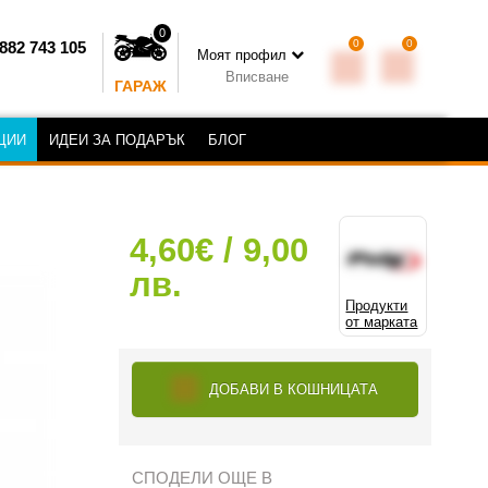
0
0
0
882 743 105
Моят профил
Вписване
ГАРАЖ
ЦИИ
ИДЕИ ЗА ПОДАРЪК
БЛОГ
4,60€ / 9,00
лв.
Продукти
от марката
ДОБАВИ В КОШНИЦАТА
СПОДЕЛИ ОЩЕ В