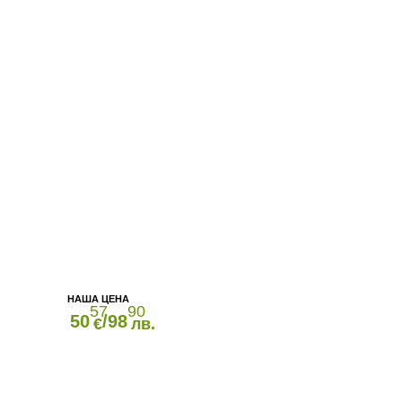
57
90
50
/98
€
лв.