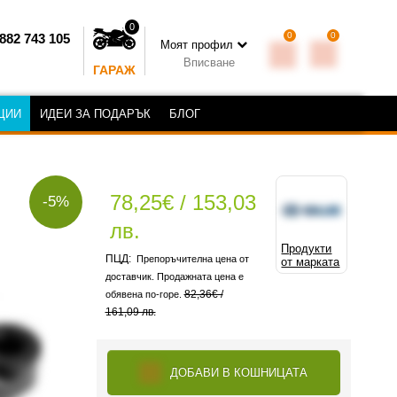
0
0
0
882 743 105
Моят профил
Вписване
ГАРАЖ
ЦИИ
ИДЕИ ЗА ПОДАРЪК
БЛОГ
78,25€ / 153,03
-5%
лв.
Продукти
Препоръчителна цена от
от марката
доставчик. Продажната цена е
82,36€ /
обявена по-горе.
161,09 лв.
ДОБАВИ В КОШНИЦАТА