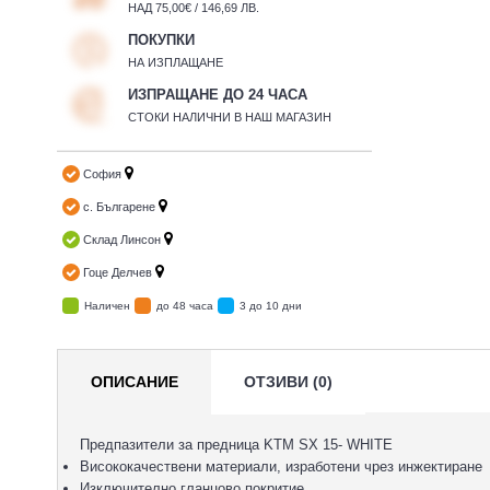
НАД 75,00€ / 146,69 ЛВ.
ПОКУПКИ
НА ИЗПЛАЩАНЕ
ИЗПРАЩАНЕ ДО 24 ЧАСА
СТОКИ НАЛИЧНИ В НАШ МАГАЗИН
София
с. Българене
Склад Линсон
Гоце Делчев
Наличен
до 48 часа
3 до 10 дни
ОПИСАНИЕ
ОТЗИВИ (0)
Предпазители за предница KTM SX 15- WHITE
Висококачествени материали, изработени чрез инжектиране
Изключително гланцово покритие