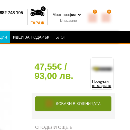
0
0
0
882 743 105
Моят профил
Вписване
ГАРАЖ
ЦИИ
ИДЕИ ЗА ПОДАРЪК
БЛОГ
47,55€ /
93,00 лв.
Продукти
от марката
ДОБАВИ В КОШНИЦАТА
СПОДЕЛИ ОЩЕ В