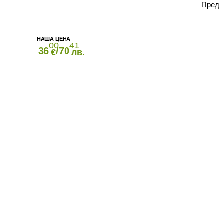
Пред
00
41
36
/70
€
лв.