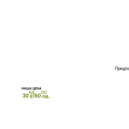
Предпа
68
00
30
/60
€
лв.