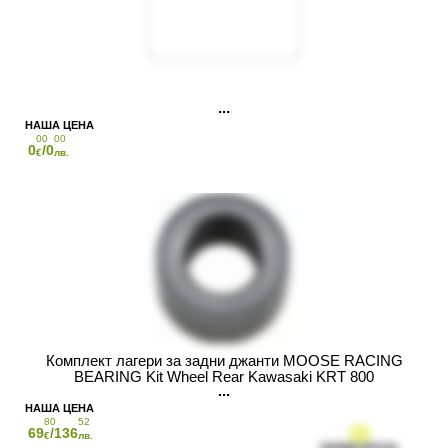
00
00
0
/0
€
лв.
Комплект лагери за задни джанти MOOSE RACING
BEARING Kit Wheel Rear Kawasaki KRT 800
80
52
69
/136
€
лв.