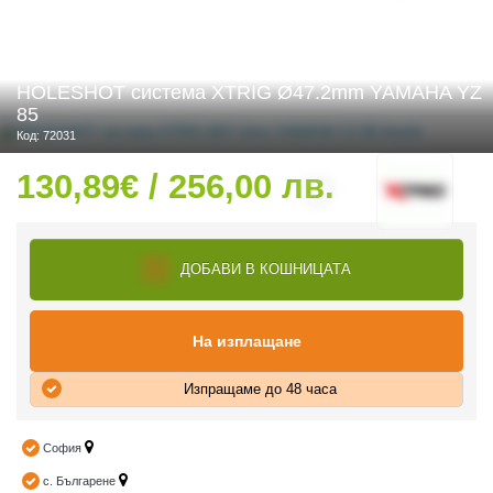
HOLESHOT система XTRIG Ø47.2mm YAMAHA YZ
 ЧАСТИ
85
Код: 72031
130,89€ / 256,00 лв.
ДОБАВИ В КОШНИЦАТА
На изплащане
Изпращаме до 48 часа
София
с. Българене
ДУРО ЕКИПИРОВКА