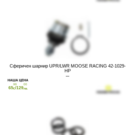
Сферичен шарнир UPR/LWR MOOSE RACING 42-1029-
HP
96
00
65
/129
€
лв.