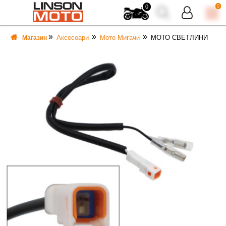
0
0
Аксесоари
Мото Мигачи
МОТО СВЕТЛИНИ
Магазин
ВКА
ВКА
ТИ