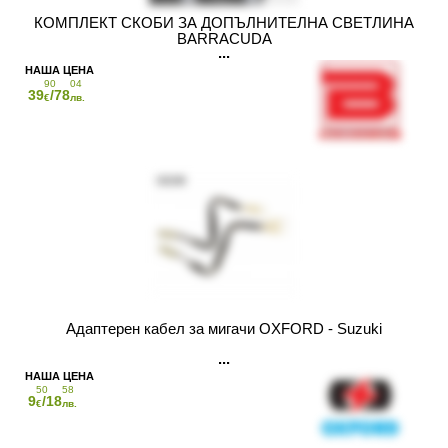
КОМПЛЕКТ СКОБИ ЗА ДОПЪЛНИТЕЛНА СВЕТЛИНА
BARRACUDA
90
04
39
/78
€
лв.
Адаптерен кабел за мигачи OXFORD - Suzuki
50
58
9
/18
€
лв.