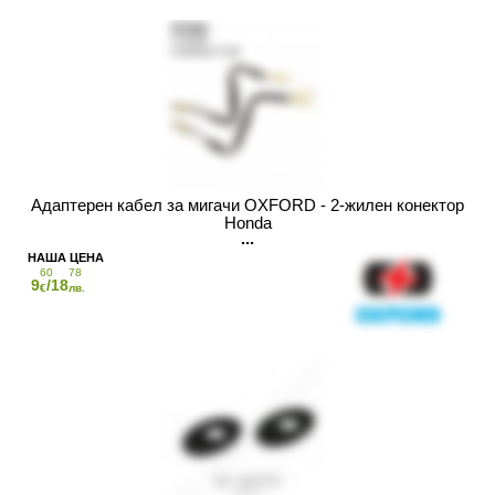
Адаптерен кабел за мигачи OXFORD - 2-жилен конектор
Honda
60
78
9
/18
€
лв.