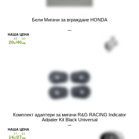
Бели Мигачи за вграждане HONDA
45
00
20
/40
€
лв.
Комплект адаптери за мигачи R&G RACING Indicator
Adpater Kit Black Universal
27
91
14
/27
€
лв.