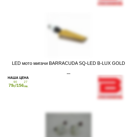
LED мото мигачи BARRACUDA SQ-LED B-LUX GOLD
90
27
79
/156
€
лв.