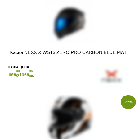
Каска NEXX X.WST3 ZERO PRO CARBON BLUE MATT
99
06
699
/1369
€
лв.
-25%