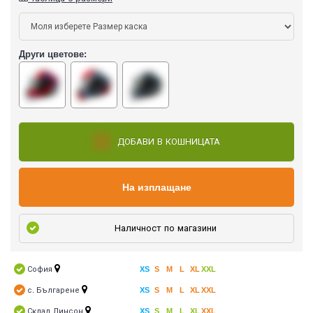
Други цветове:
ДОБАВИ В КОШНИЦАТА
На изплащане
Наличност по магазини
София
XS
S
M
L
XL
XXL
с. Българене
XS
S
M
L
XL
XXL
Склад Линсон
XS
S
M
L
XL
XXL