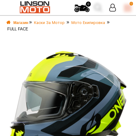
0
0
Каски За Мотор
Мото Екипировка
Магазин
FULL FACE
А
А