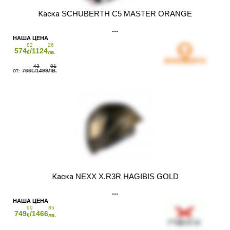
Каска SCHUBERTH C5 MASTER ORANGE
82
26
574
/1124
€
лв.
43
01
766
/1499
€
ЛВ.
Каска NEXX X.R3R HAGIBIS GOLD
99
85
749
/1466
€
лв.