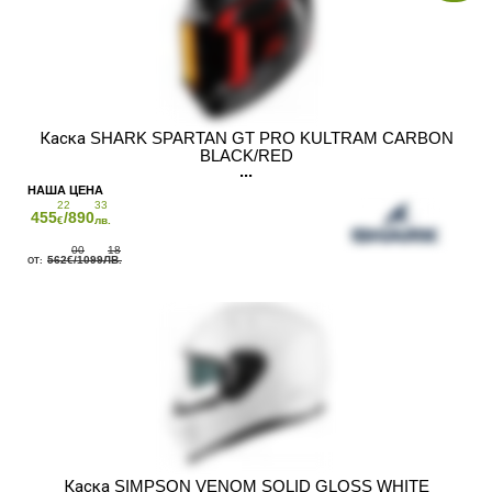
Каска SHARK SPARTAN GT PRO KULTRAM CARBON
BLACK/RED
22
33
455
/890
€
лв.
00
18
562
/1099
€
ЛВ.
Каска SIMPSON VENOM SOLID GLOSS WHITE