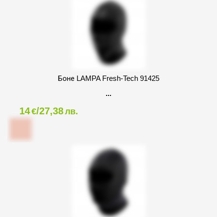
Боне LAMPA Fresh-Tech 91425
14
/27,38
€
лв.