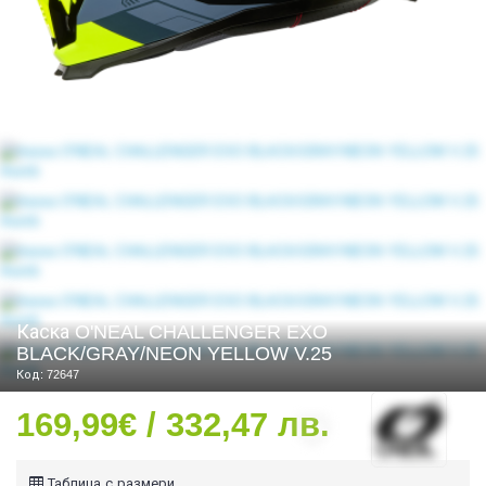
СТИ
Каска O'NEAL CHALLENGER EXO
BLACK/GRAY/NEON YELLOW V.25
Код: 72647
169,99€ / 332,47 лв.
Таблица с размери
УРО ЕКИПИРОВКА