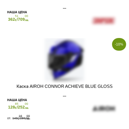
51
00
362
/709
€
лв.
-10%
Каска AIROH CONNOR ACHIEVE BLUE GLOSS
85
00
128
/252
€
лв.
16
00
143
/280
€
ЛВ.