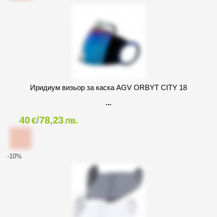
Иридиум визьор за каска AGV ORBYT CITY 18
40
/78,23
€
лв.
-10
%