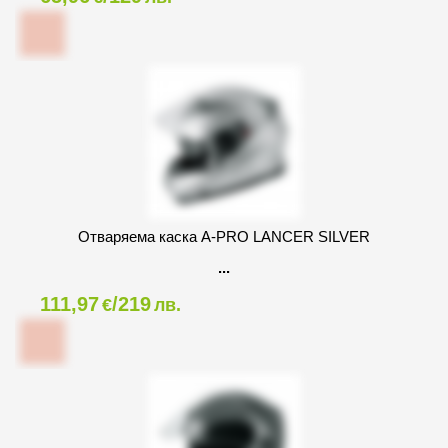
Oтваряема каска A-PRO LANCER SILVER
111,97
/219
€
лв.