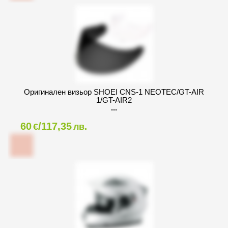
Оригинален визьор SHOEI CNS-1 NEOTEC/GT-AIR
1/GT-AIR2
60
/117,35
€
лв.