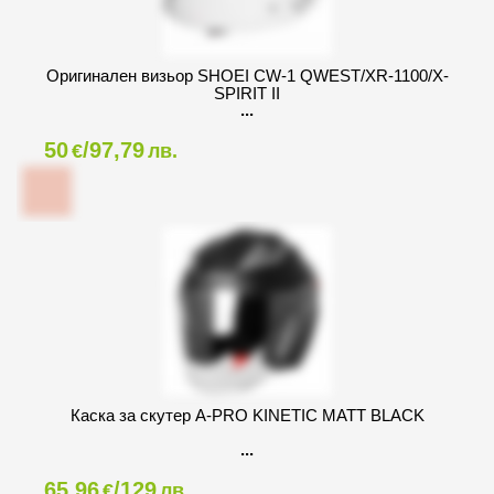
Оригинален визьор SHOEI CW-1 QWEST/XR-1100/X-
SPIRIT II
50
/97,79
€
лв.
Каска за скутер A-PRO KINETIC MATT BLACK
65,96
/129
€
лв.