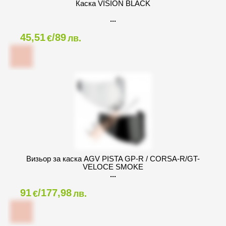
Каска VISION BLACK
45,51
/89
€
лв.
Визьор за каска AGV PISTA GP-R / CORSA-R/GT-
VELOCE SMOKE
91
/177,98
€
лв.