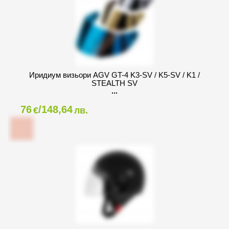
Иридиум визьори AGV GT-4 K3-SV / K5-SV / K1 /
STEALTH SV
76
/148,64
€
лв.