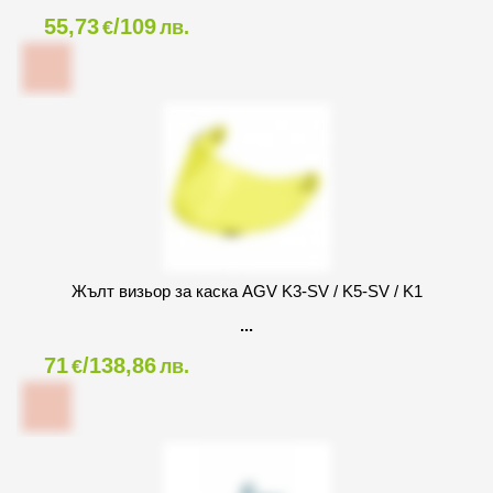
55,73
/109
€
лв.
Жълт визьор за каска AGV K3-SV / K5-SV / K1
71
/138,86
€
лв.