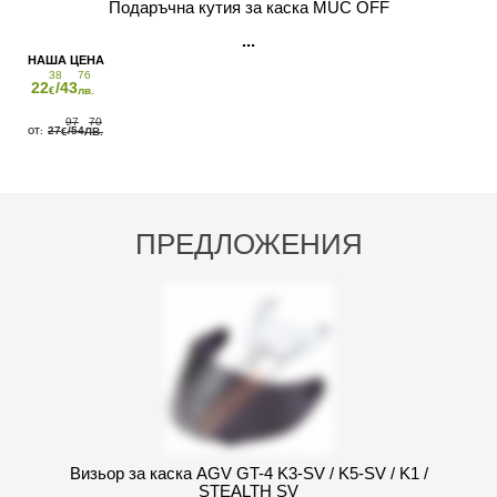
Подаръчна кутия за каска MUC OFF
38
76
22
/43
€
лв.
97
70
27
/54
€
ЛВ.
ПРЕДЛОЖЕНИЯ
Визьор за каска AGV GT-4 K3-SV / K5-SV / K1 /
STEALTH SV