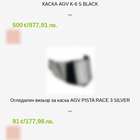
КАСКА AGV K-6 S BLACK
500
/977,91
€
лв.
Огледален визьор за каска AGV PISTA RACE 3 SILVER
91
/177,98
€
лв.