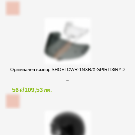
Оригинален визьор SHOEI CWR-1NXR/X-SPIRIT3/RYD
56
/109,53
€
лв.