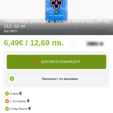
Почистващ препарат за каски и очила Muc-Off -M-
 ЧАСТИ
212- 32 ml
Код: 39572
6,49€ / 12,69 лв.
ДОБАВИ В КОШНИЦАТА
Наличност по магазини
София
с. Българене
Склад Линсон
ДУРО ЕКИПИРОВКА