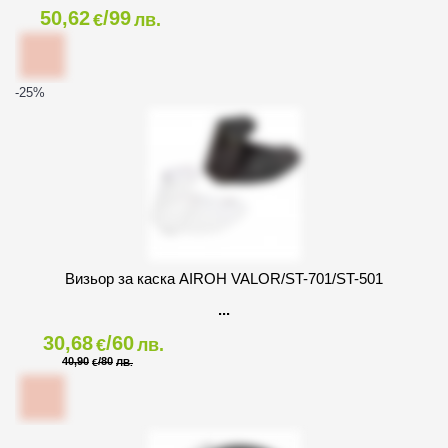
50,62
/99
€
лв.
-25
%
Визьор за каска AIROH VALOR/ST-701/ST-501
30,68
/60
€
лв.
40,90
/80
€
ЛВ.