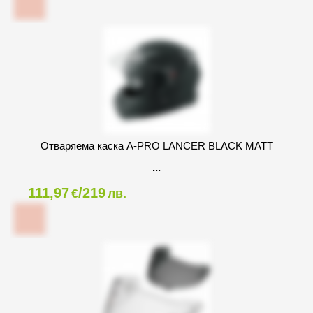
Oтваряема каска A-PRO LANCER BLACK МАТТ
111,97
/219
€
лв.