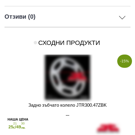
Отзиви (0)
СХОДНИ ПРОДУКТИ
-15%
Задно зъбчато колело JTR300.47ZBK
21
30
25
/49
€
лв.