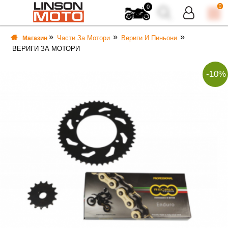
0
0
Части За Мотори
Вериги И Пиньони
Магазин
ВЕРИГИ ЗА МОТОРИ
-10%
ВКА
ВКА
ТИ