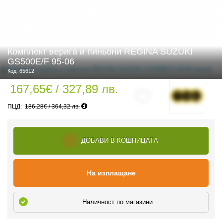
 ЧАСТИ
Комплект верига и пиньони REGINA SUZUKI
GS500E/F 95-06
Код: 65612
167,65€ / 327,89 лв.
186,28€ / 364,32 лв.
ДОБАВИ В КОШНИЦАТА
На изплащане
Наличност по магазини
ДУРО ЕКИПИРОВКА