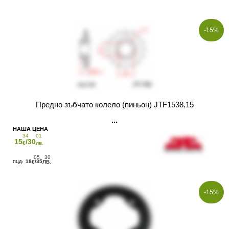
-15%
Предно зъбчато колело (пиньон) JTF1538,15
34
01
15
/30
€
лв.
05
30
18
/35
€
ЛВ.
-15%