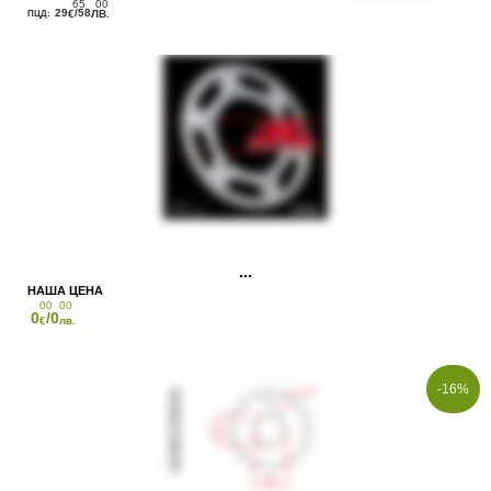
65
00
29
/58
€
ЛВ.
00
00
0
/0
€
лв.
-16%