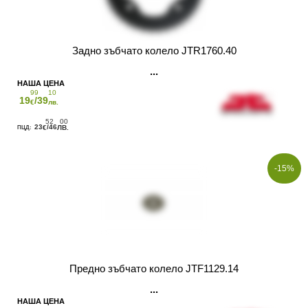
Задно зъбчато колело JTR1760.40
99
10
19
/39
€
лв.
52
00
23
/46
€
ЛВ.
-15%
Предно зъбчато колело JTF1129.14