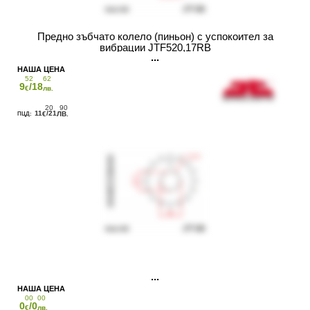
Предно зъбчато колело (пиньон) с успокоител за
вибрации JTF520,17RB
52
62
9
/18
€
лв.
20
90
11
/21
€
ЛВ.
00
00
0
/0
€
лв.