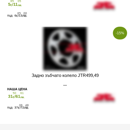
65
05
5
/11
€
лв.
65
00
6
/13
€
ЛВ.
-15%
Задно зъбчато колело JTR499,49
50
61
31
/61
€
лв.
06
48
37
/72
€
ЛВ.