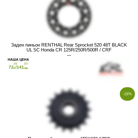
Заден пиньон RENTHAL Rear Sprocket 520 48T BLACK
UL SC Honda CR 125R/250R/500R / CRF
150R/250R/450R/X/RX
09
00
72
/141
€
лв.
-16%