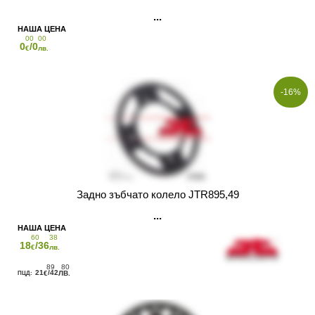
00
00
0
/0
€
лв.
-16%
Задно зъбчато колело JTR895,49
60
38
18
/36
€
лв.
89
80
21
/42
€
ЛВ.