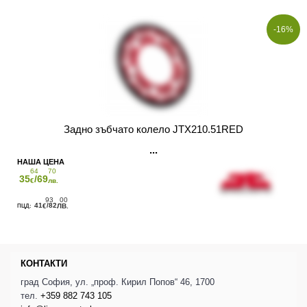
-16%
Задно зъбчато колело JTX210.51RED
64
70
35
/69
€
лв.
93
00
41
/82
€
ЛВ.
КОНТАКТИ
град София, ул. „проф. Кирил Попов“ 46, 1700
тел.
+359 882 743 105