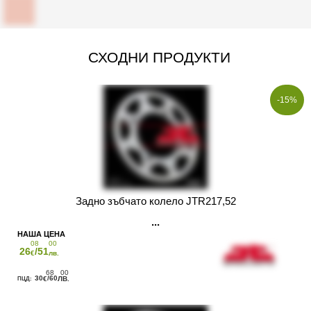
СХОДНИ ПРОДУКТИ
-15%
Задно зъбчато колело JTR217,52
08
00
26
/51
€
лв.
68
00
30
/60
€
ЛВ.