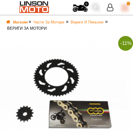
0
0
Части За Мотори
Вериги И Пиньони
Магазин
ВЕРИГИ ЗА МОТОРИ
-11%
ВКА
ВКА
ТИ