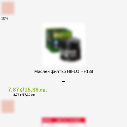
-10
%
Маслен филтър HIFLO HF138
7,87
/15,39
€
лв.
8,74
/17,10
€
ЛВ.