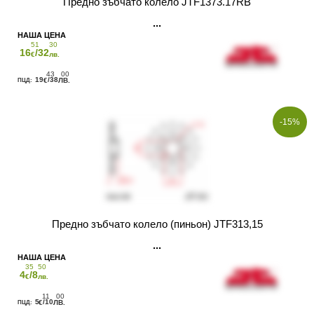
Предно зъбчато колело JTF1373.17RB
51
30
16
/32
€
лв.
43
00
19
/38
€
ЛВ.
-15%
Предно зъбчато колело (пиньон) JTF313,15
35
50
4
/8
€
лв.
11
00
5
/10
€
ЛВ.