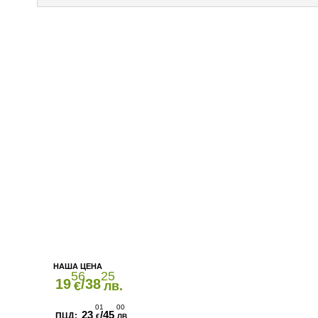
56
25
19
/38
€
лв.
01
00
23
/45
€
ЛВ.