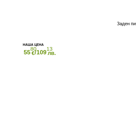
Заден п
80
13
55
/109
€
лв.