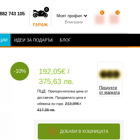
0
0
0
882 743 105
Моят профил
Вписване
ГАРАЖ
ЦИИ
ИДЕИ ЗА ПОДАРЪК
БЛОГ
192,05€ /
-10%
375,63 лв.
Продукти
Препоръчителна цена от
от марката
доставчик. Продажната цена е
213,39€ /
обявена по-горе.
417,36 лв.
ДОБАВИ В КОШНИЦАТА