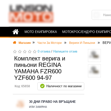
МОТО ЕКИПИРОВКА
МОТОКРОС/ЕНДУРО ЕКИПИР
ВЕРИ
Магазин
Части За Мотори
Вериги И Пиньони
0 отзива
/
Напишете отзив
Комплект верига и
пиньони REGINA
YAMAHA FZR600
YZF600 94-97
Наличност по магазини
Код: 65658
30 ДНИ ПРАВО НА ВРЪЩАНЕ
ИЛИ ЗАМЯНА