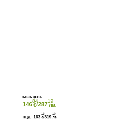
84
19
146
/287
€
лв.
15
10
163
/319
€
ЛВ.