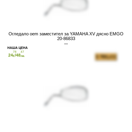
Огледало oem заместител за YAMAHA XV дясно EMGO
20-86833
78
47
24
/48
€
лв.