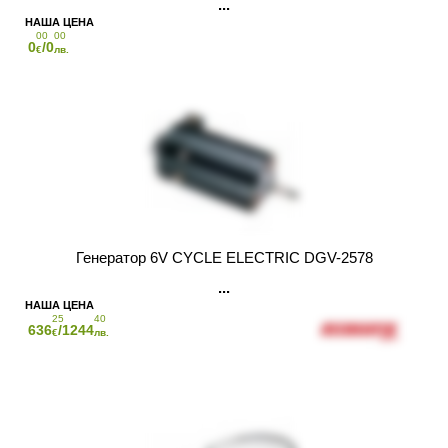
00
00
0
/0
€
лв.
Генератор 6V CYCLE ELECTRIC DGV-2578
25
40
636
/1244
€
лв.