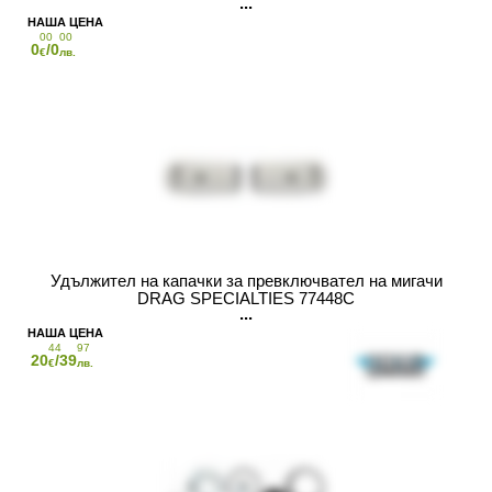
00
00
0
/0
€
лв.
Удължител на капачки за превключвател на мигачи
DRAG SPECIALTIES 77448C
44
97
20
/39
€
лв.