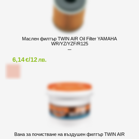
Маслен филтър TWIN AIR Oil Filter YAMAHA
WR/YZ/YZF/R125
6,14
/12
€
лв.
Вана за почистване на въздушен филтър TWIN AIR