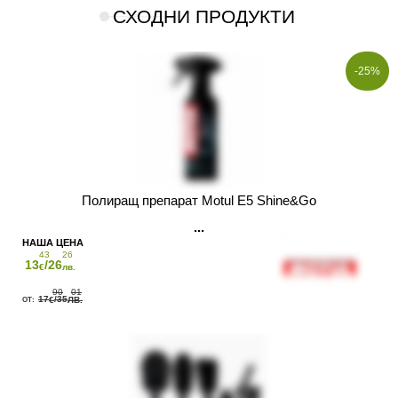
СХОДНИ ПРОДУКТИ
-25%
Полиращ препарат Motul E5 Shine&Go
43
26
13
/26
€
лв.
90
01
17
/35
€
ЛВ.