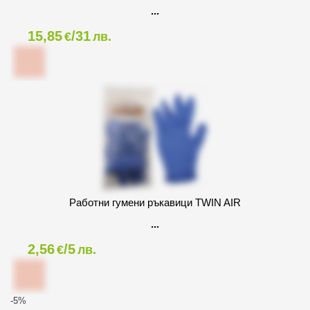
15,85
/31
€
лв.
Работни гумени ръкавици TWIN AIR
2,56
/5
€
лв.
-5
%