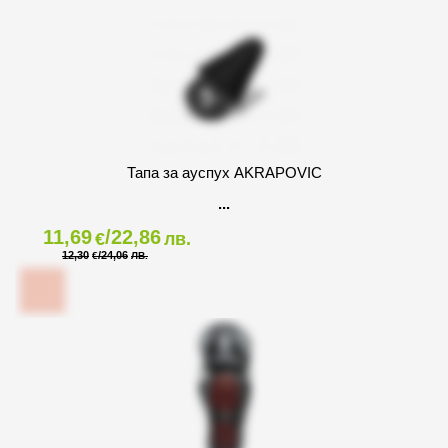
Тапа за ауспух AKRAPOVIC
11,69
/22,86
€
лв.
12,30
/24,06
€
ЛВ.