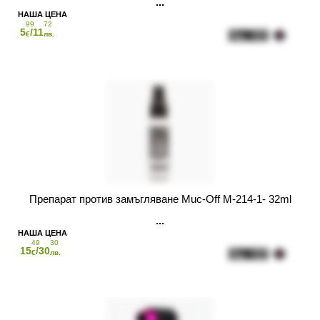
99
72
5
/11
€
лв.
Препарат против замъгляване Muc-Off M-214-1- 32ml
49
30
15
/30
€
лв.