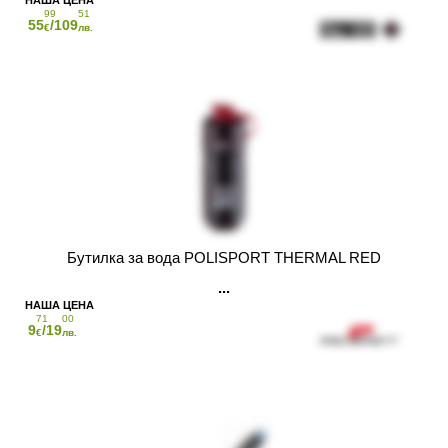
99
51
55
/109
€
лв.
Бутилка за вода POLISPORT THERMAL RED
71
00
9
/19
€
лв.