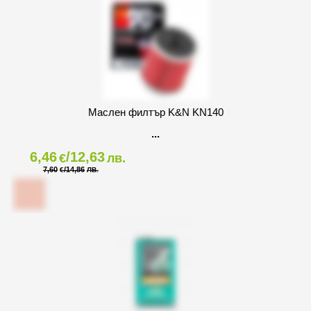
Маслен филтър K&N KN140
6,46
/12,63
€
лв.
7,60
/14,86
€
ЛВ.