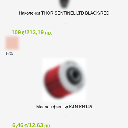
Наколенки THOR SENTINEL LTD BLACK/RED
109
/213,19
€
лв.
-16
%
Маслен филтър K&N KN145
6,46
/12,63
€
лв.