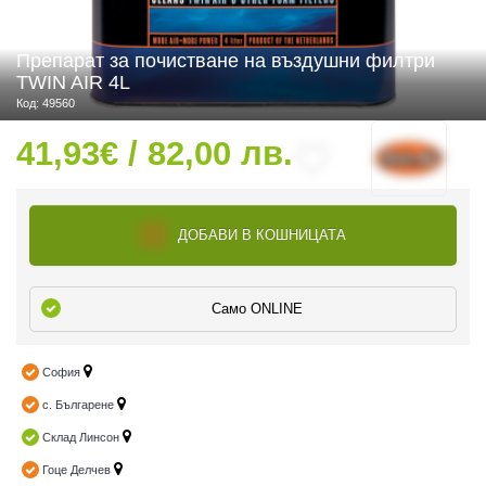
Препарат за почистване на въздушни филтри
TWIN AIR 4L
 ЧАСТИ
Код: 49560
41,93€ / 82,00 лв.
ДОБАВИ В КОШНИЦАТА
Само ONLINE
София
с. Българене
Склад Линсон
Гоце Делчев
ДУРО ЕКИПИРОВКА