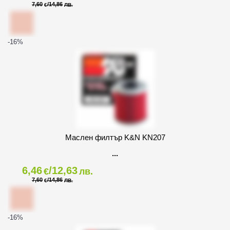
7,60
/14,86
€
ЛВ.
-16
%
Маслен филтър K&N KN207
6,46
/12,63
€
лв.
7,60
/14,86
€
ЛВ.
-16
%