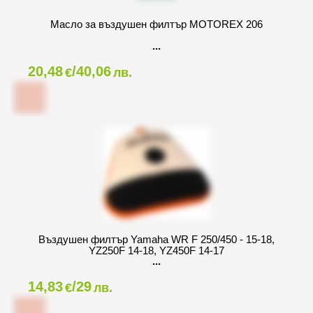
Масло за въздушен филтър MOTOREX 206
20,48
/40,06
€
лв.
Въздушен филтър Yamaha WR F 250/450 - 15-18,
YZ250F 14-18, YZ450F 14-17
14,83
/29
€
лв.