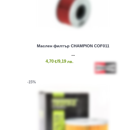
Маслен филтър CHAMPION COF011
4,70
/9,19
€
лв.
-15
%