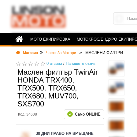
МОТО ЕКИПИРОВКА
МОТОКРОС/ЕНДУРО ЕКИПИР
МАСЛЕНИ ФИЛТРИ
Магазин
Части За Мотори
0 отзива
/
Напишете отзив
Маслен филтър TwinAir
HONDA TRX400,
TRX500, TRX650,
TRX680, MUV700,
SXS700
Само ONLINE
Код: 34608
30 ДНИ ПРАВО НА ВРЪЩАНЕ