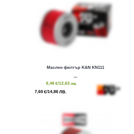
Маслен филтър K&N KN111
6,46
/12,63
€
лв.
7,60
/14,86
€
ЛВ.