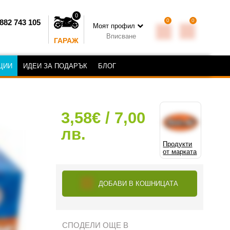
0
0
0
882 743 105
Моят профил
Вписване
ГАРАЖ
ЦИИ
ИДЕИ ЗА ПОДАРЪК
БЛОГ
3,58€ / 7,00
лв.
Продукти
от марката
ДОБАВИ В КОШНИЦАТА
СПОДЕЛИ ОЩЕ В