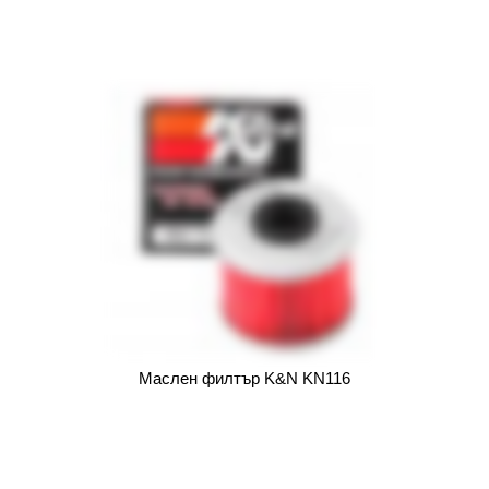
Маслен филтър K&N KN116