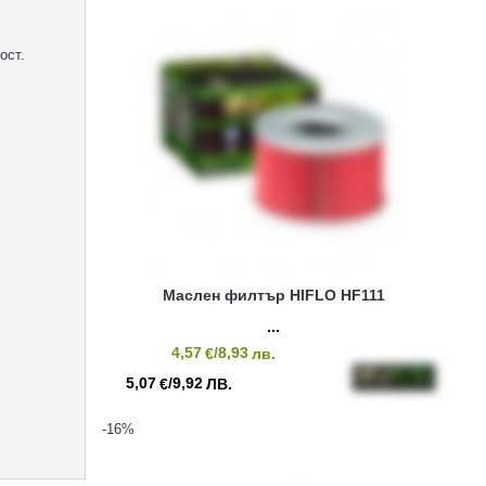
ост.
Маслен филтър HIFLO HF111
4,57
/8,93
€
лв.
5,07
/9,92
€
ЛВ.
-16
%