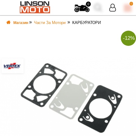
0
0
Части За Мотори
КАРБУРАТОРИ
Магазин
-12%
ВКА
ВКА