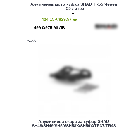
Алуминиев мото куфар SHAD TR55 Черен
- 55 литра
424,15
/829,57
€
лв.
499
/975,96
€
ЛВ.
-16
%
Алуминиева скара за куфар SHAD
SH48/SH49/SH50/SH58X/SH59X/TR37/TR48
BLACK