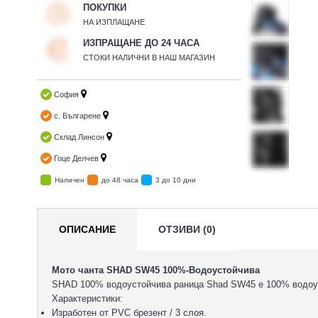
ПОКУПКИ
НА ИЗПЛАЩАНЕ
ИЗПРАЩАНЕ ДО 24 ЧАСА
СТОКИ НАЛИЧНИ В НАШ МАГАЗИН
София
с. Българене
Склад Линсон
Гоце Делчев
Наличен
до 48 часа
3 до 10 дни
ОПИСАНИЕ
ОТЗИВИ (0)
Мото чанта SHAD SW45 100%-Водоустойчива
SHAD 100% водоустойчива раница Shad SW45 е 100% водоус
Характеристики:
Изработен от PVC брезент / 3 слоя.