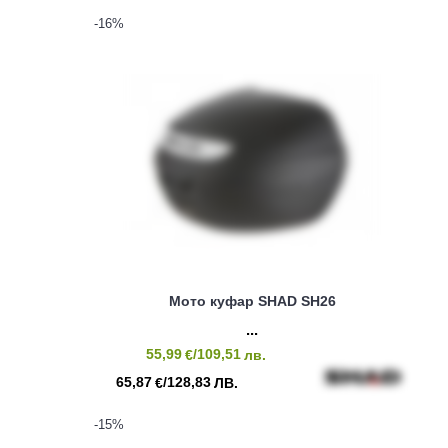
-16
%
Мото куфар SHAD SH26
55,99
/109,51
€
лв.
65,87
/128,83
€
ЛВ.
-15
%