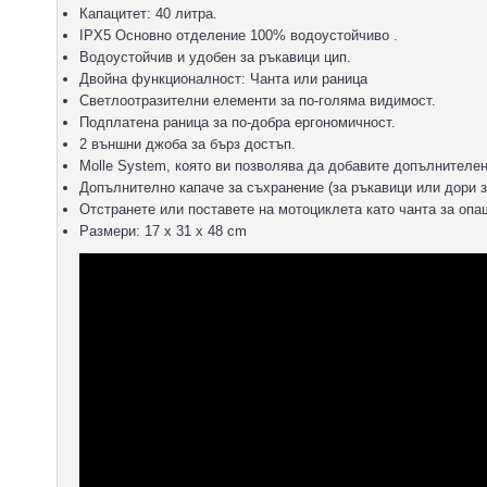
Капацитет: 40 литра.
IPX5 Основно отделение 100% водоустойчиво .
Водоустойчив и удобен за ръкавици цип.
Двойна функционалност: Чанта или раница
Светлоотразителни елементи за по-голяма видимост.
Подплатена раница за по-добра ергономичност.
2 външни джоба за бърз достъп.
Molle System, която ви позволява да добавите допълнителен
Допълнително капаче за съхранение (за ръкавици или дори з
Отстранете или поставете на мотоциклета като чанта за опа
Размери: 17 x 31 x 48 cm