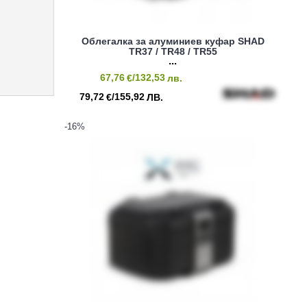
Облегалка за алуминиев куфар SHAD
TR37 / TR48 / TR55
67,76
/132,53
€
лв.
79,72
/155,92
€
ЛВ.
-16
%