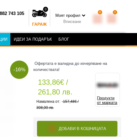
0
0
0
882 743 105
Моят профил
Вписване
ГАРАЖ
ЦИИ
ИДЕИ ЗА ПОДАРЪК
БЛОГ
Офертата е валидна до изчерпване на
-16%
количествата!
133,86€ /
261,80 лв.
Продукти
157,48€ /
от марката
308,00 лв.
ДОБАВИ В КОШНИЦАТА