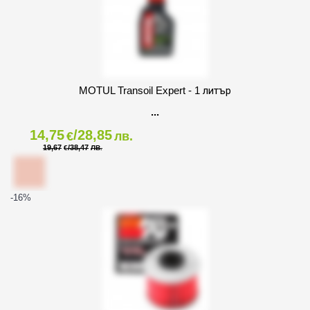
MOTUL Transoil Expert - 1 литър
14,75
/28,85
€
лв.
19,67
/38,47
€
ЛВ.
-16
%