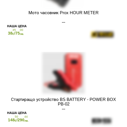
Мото часовник Prox HOUR METER
35
00
38
/75
€
лв.
Стартиращо устройство BS BATTERY - POWER BOX
PB-02
50
44
148
/290
€
лв.