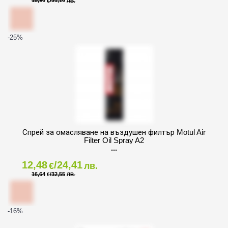
15,90
/31,10
€
ЛВ.
-25
%
Спрей за омасляване на въздушен филтър Motul Air
Filter Oil Spray A2
12,48
/24,41
€
лв.
16,64
/32,55
€
ЛВ.
-16
%