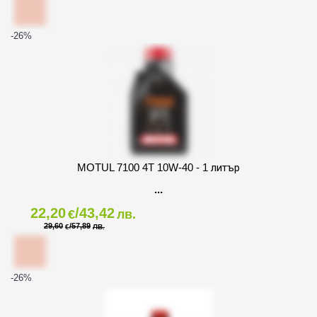
-26
%
MOTUL 7100 4T 10W-40 - 1 литър
22,20
/43,42
€
лв.
29,60
/57,89
€
ЛВ.
-26
%