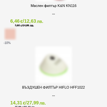
Маслен филтър K&N KN116
6,46
/12,63
€
лв.
7,60
/14,86
€
ЛВ.
-10
%
ВЪЗДУШЕН ФИЛТЪР HIFLO HFF1022
14,31
/27,99
€
лв.