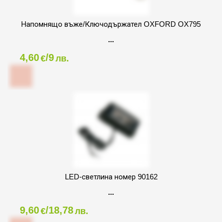
Напомнящо въже/Ключодържател OXFORD OX795
4,60
/9
€
лв.
LED-светлина номер 90162
9,60
/18,78
€
лв.