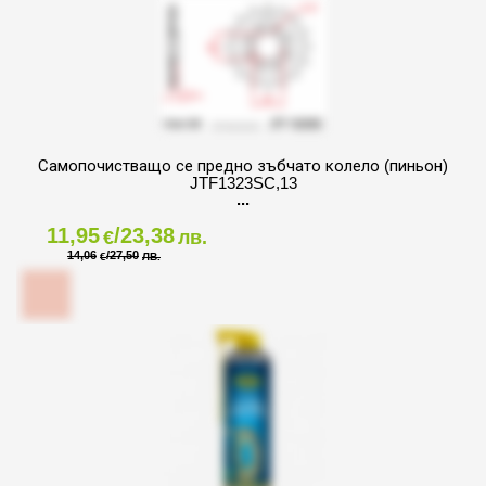
Самопочистващо се предно зъбчато колело (пиньон)
JTF1323SC,13
11,95
/23,38
€
лв.
14,06
/27,50
€
ЛВ.