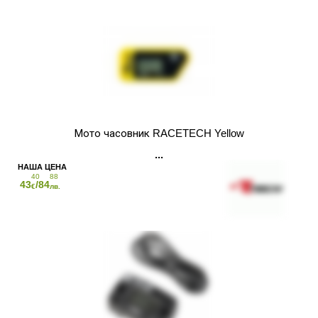
Мото часовник RACETECH Yellow
40
88
43
/84
€
лв.