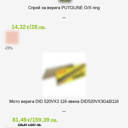
Спрей за верига PUTOLINE O/X-ring
14,32
/28
€
лв.
-23
%
Мото верига DID 520VX3 116-звена DID520VX3G&B116
81,49
/159,39
€
лв.
105,84
/207
€
ЛВ.