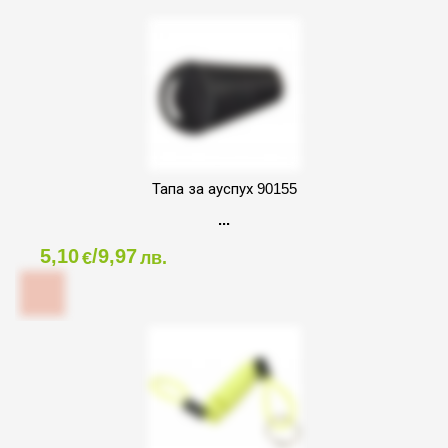
Тапа за ауспух 90155
5,10
/9,97
€
лв.