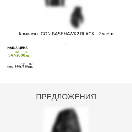
Комплект ICON BASEHAWK2 BLACK - 2 части
82
27
347
/680
€
лв.
12
07
366
/716
€
ЛВ.
ПРЕДЛОЖЕНИЯ