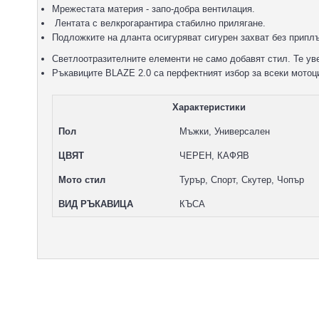
Мрежестата материя - запо-добра вентилация.
Лентата с велкрогарантира стабилно прилягане.
Подложките на дланта осигуряват сигурен захват без прип
Светлоотразителните елементи не само добавят стил. Те ув
Ръкавиците BLAZE 2.0 са перфектният избор за всеки мотоци
Характеристики
Пол
Мъжки, Универсален
ЦВЯТ
ЧЕРЕН, КАФЯВ
Мото стил
Турър, Спорт, Скутер, Чопър
ВИД РЪКАВИЦА
КЪСА