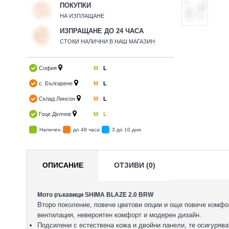
ПОКУПКИ
НА ИЗПЛАЩАНЕ
ИЗПРАЩАНЕ ДО 24 ЧАСА
СТОКИ НАЛИЧНИ В НАШ МАГАЗИН
София
M
L
с. Българене
M
L
Склад Линсон
M
L
Гоце Делчев
M
L
Наличен
до 48 часа
3 до 10 дни
ОПИСАНИЕ
ОТЗИВИ (0)
Мото ръкавици SHIMA BLAZE 2.0 BRW
Второ поколение, повече цветови опции и още повече комфор
вентилация, невероятен комфорт и модерен дизайн.
Подсилени с естествена кожа и двойни панели, те осигуряв