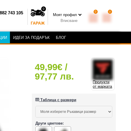
0
0
0
882 743 105
Моят профил
Вписване
ГАРАЖ
ЦИИ
ИДЕИ ЗА ПОДАРЪК
БЛОГ
49,99€ /
97,77 лв.
Продукти
от марката
Таблица с размери
Други цветове: