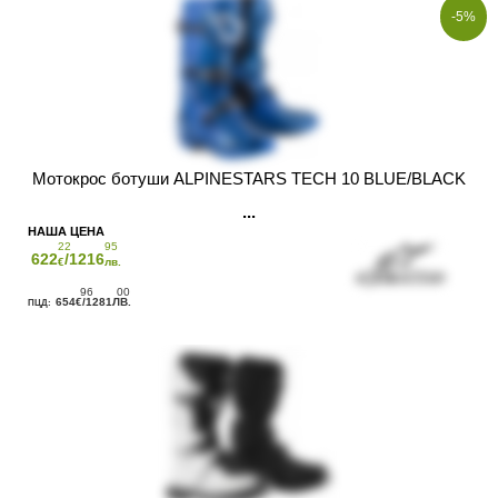
-5%
Мотокрос ботуши ALPINESTARS TECH 10 BLUE/BLACK
22
95
622
/1216
€
лв.
96
00
654
/1281
€
ЛВ.