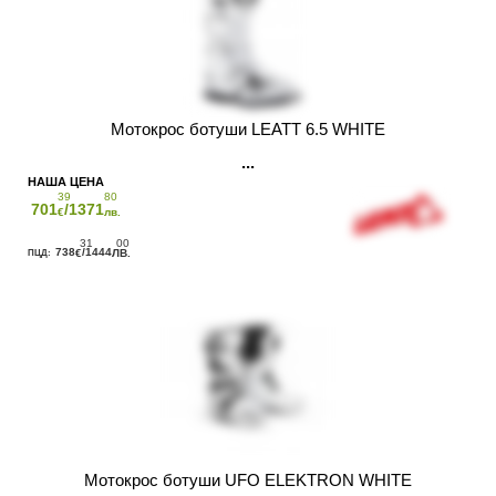
Мотокрос ботуши LEATT 6.5 WHITE
39
80
701
/1371
€
лв.
31
00
738
/1444
€
ЛВ.
Мотокрос ботуши UFO ELEKTRON WHITE