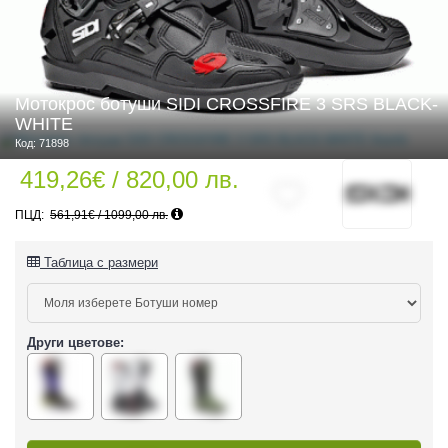
 ЧАСТИ
Мотокрос ботуши SIDI CROSSFIRE 3 SRS BLACK-
WHITE
Код: 71898
419,26€ / 820,00 лв.
561,91€ / 1099,00 лв.
Таблица с размери
Други цветове:
ДУРО ЕКИПИРОВКА