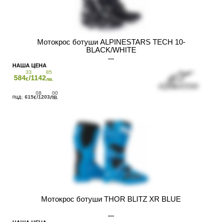
Мотокрос ботуши ALPINESTARS TECH 10-
BLACK/WHITE
33
85
584
/1142
€
лв.
08
00
615
/1203
€
ЛВ.
Мотокрос ботуши THOR BLITZ XR BLUE