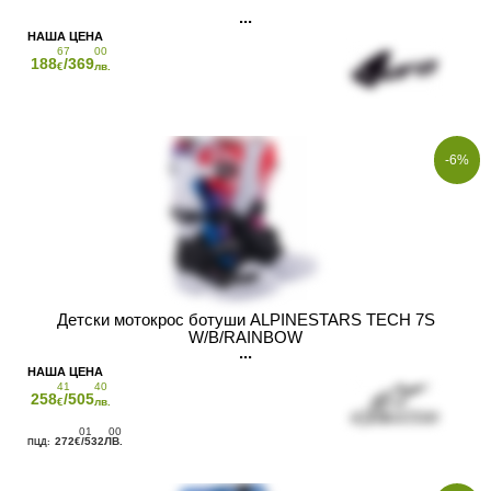
67
00
188
/369
€
лв.
-6%
Детски мотокрос ботуши ALPINESTARS TECH 7S
W/B/RAINBOW
41
40
258
/505
€
лв.
01
00
272
/532
€
ЛВ.