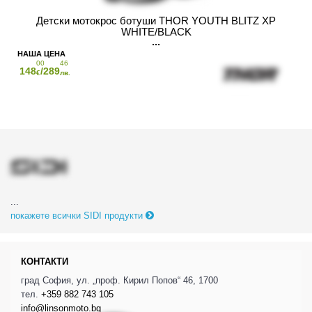
Детски мотокрос ботуши THOR YOUTH BLITZ XP
WHITE/BLACK
00
46
148
/289
€
лв.
...
покажете всички SIDI продукти
КОНТАКТИ
град София, ул. „проф. Кирил Попов“ 46, 1700
тел.
+359 882 743 105
info@linsonmoto.bg