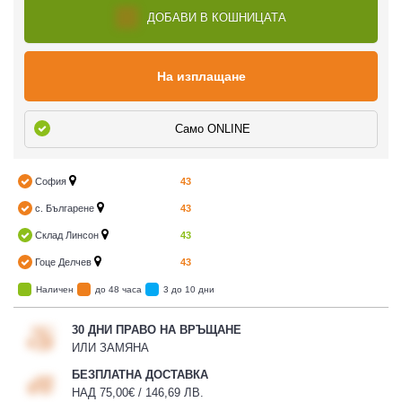
ДОБАВИ В КОШНИЦАТА
На изплащане
Само ONLINE
София
43
с. Българене
43
Склад Линсон
43
Гоце Делчев
43
Наличен
до 48 часа
3 до 10 дни
30 ДНИ ПРАВО НА ВРЪЩАНЕ
ИЛИ ЗАМЯНА
БЕЗПЛАТНА ДОСТАВКА
НАД 75,00€ / 146,69 ЛВ.