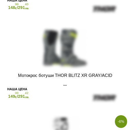
99
40
148
/291
€
лв.
Мотокрос ботуши THOR BLITZ XR GRAY/ACID
00
42
149
/291
€
лв.
-6%