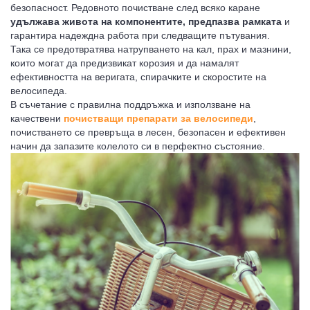
безопасност. Редовното почистване след всяко каране
удължава живота на компонентите, предпазва рамката
и
гарантира надеждна работа при следващите пътувания.
Така се предотвратява натрупването на кал, прах и мазнини,
които могат да предизвикат корозия и да намалят
ефективността на веригата, спирачките и скоростите на
велосипеда.
В съчетание с правилна поддръжка и използване на
качествени
почистващи препарати за велосипеди
,
 ОКАЧВАНЕ
РНОСТ
ВИЦИ MTB/ВЕЛО
почистването се превръща в лесен, безопасен и ефективен
начин да запазите колелото си в перфектно състояние.
 РОГАТКИ
КИ