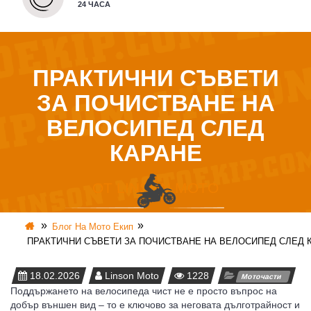
24 ЧАСА
- АКСЕСОАРИ/РЕЗЕРВНИ ЧАСТИ
А
 ЯКЕТА
КРОС КАСКИ
ЦИ ЗА ДВИГАТЕЛИ
 БАГАЖ
КИ MTB/ВЕЛО
О ПАКЕТИ
ПРАКТИЧНИ СЪВЕТИ
ЗА ПОЧИСТВАНЕ НА
ВЕЛОСИПЕД СЛЕД
КАРАНЕ
OT LINSON MOTO
ПРОДАЖБА
КРОС ПРОТЕКТОРИ
ЛА
 СВЕТЛИНИ
АЛОНИ MTB/ВЕЛО
Блог На Мото Екип
ПРАКТИЧНИ СЪВЕТИ ЗА ПОЧИСТВАНЕ НА ВЕЛОСИПЕД СЛЕД 
18.02.2026
Linson Moto
1228
Моточасти
Поддържането на велосипеда чист не е просто въпрос на
добър външен вид – то е ключово за неговата дълготрайност и
А УПОТРЕБА
РОДАЖБА МОТОКРОС/ЕНДУРО ЕКИПИРОВКА
 ГЕНЕРАЦИИ
ДАЛА
ЕКТОРИ ЗА КОЛЕЛО