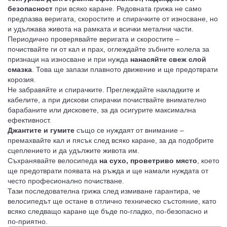
безопасност
при всяко каране. Редовната грижа не само
предпазва веригата, скоростите и спирачките от износване, но
и удължава живота на рамката и всички метални части.
Периодично проверявайте веригата и скоростите –
почиствайте ги от кал и прах, оглеждайте зъбните колела за
признаци на износване и при нужда
нанасяйте свеж слой
смазка
. Това ще запази плавното движение и ще предотврати
корозия.
Не забравяйте и спирачките. Преглеждайте накладките и
кабелите, а при дискови спирачки почиствайте внимателно
барабаните или дисковете, за да осигурите максимална
ефективност.
Джантите и гумите
също се нуждаят от внимание –
премахвайте кал и пясък след всяко каране, за да подобрите
сцеплението и да удължите живота им.
Съхранявайте велосипеда
на сухо, проветриво място
, което
ще предотврати появата на ръжда и ще намали нуждата от
често професионално почистване.
Тази последователна грижа след измиване гарантира, че
велосипедът ще остане в отлично техническо състояние, като
всяко следващо каране ще бъде по-гладко, по-безопасно и
по-приятно.