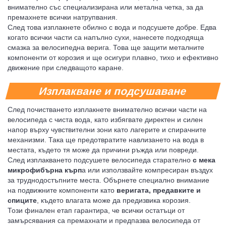
внимателно със специализирана или метална четка, за да
премахнете всички натрупвания.
След това изплакнете обилно с вода и подсушете добре. Едва
когато всички части са напълно сухи, нанесете подходяща
смазка за велосипедна верига. Това ще защити металните
компоненти от корозия и ще осигури плавно, тихо и ефективно
движение при следващото каране.
Изплакване и подсушаване
След почистването изплакнете внимателно всички части на
велосипеда с чиста вода, като избягвате директен и силен
напор върху чувствителни зони като лагерите и спирачните
механизми. Така ще предотвратите навлизането на вода в
местата, където тя може да причини ръжда или повреди.
След изплакването подсушете велосипеда старателно
с мека
микрофибърна кърп
а или използвайте компресиран въздух
за труднодостъпните места. Обърнете специално внимание
на подвижните компоненти като
веригата, предавките и
спиците
, където влагата може да предизвика корозия.
Този финален етап гарантира, че всички остатъци от
замърсявания са премахнати и предпазва велосипеда от