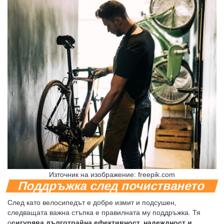
Източник на изображение: freepik.com
Поддръжка след почистването
След като велосипедът е добре измит и подсушен,
следващата важна стъпка е правилната му поддръжка. Тя
о
сигурява дълготрайна ефективност, надеждност и