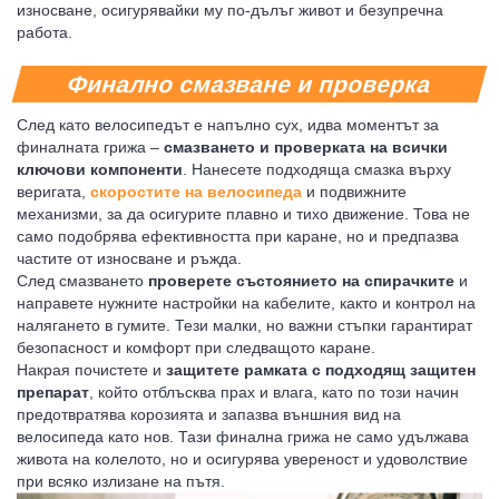
износване, осигурявайки му по-дълъг живот и безупречна
работа.
Финално смазване и проверка
След като велосипедът е напълно сух, идва моментът за
финалната грижа –
смазването и проверката на всички
ключови компоненти
. Нанесете подходяща смазка върху
веригата,
скоростите на велосипеда
и подвижните
механизми, за да осигурите плавно и тихо движение. Това не
само подобрява ефективността при каране, но и предпазва
частите от износване и ръжда.
След смазването
проверете състоянието на спирачките
и
направете нужните настройки на кабелите, както и контрол на
налягането в гумите. Тези малки, но важни стъпки гарантират
безопасност и комфорт при следващото каране.
Накрая почистете и
защитете рамката с подходящ защитен
препарат
, който отблъсква прах и влага, като по този начин
предотвратява корозията и запазва външния вид на
велосипеда като нов. Тази финална грижа не само удължава
живота на колелото, но и осигурява увереност и удоволствие
при всяко излизане на пътя.