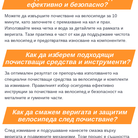
ефективно и безопасно?
Можете да извършите почистване на велосипеди за 10
минути, като започнете с премахване на кал и прах.
Използвайте мека четка и вода за детайлите на рамката и
веригата. Тази практика е част от как да поддържаме чистота
на велосипед и предотвратява износване на компонентите.
Как да изберем подходящи
почистващи средства и инструменти?
За оптимален резултат се препоръчва използването на
специални почистващи средства за велосипеди и комплекти
за измиване. Правилният избор осигурява ефективно
инструкции за почистване на велосипед и безопасност на
металните и гумените части.
Как да смажем веригата и защитим
велосипеда след почистване?
След измиване и подсушаване нанесете смазка върху
веригата и подвижните механизми. Този процес е същността