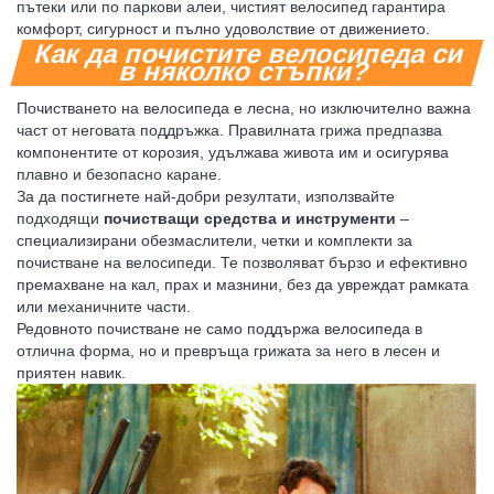
пътеки или по паркови алеи, чистият велосипед гарантира
комфорт, сигурност и пълно удоволствие от движението.
Как да почистите велосипеда си
в няколко стъпки?
Почистването на велосипеда е лесна, но изключително важна
част от неговата поддръжка. Правилната грижа предпазва
компонентите от корозия, удължава живота им и осигурява
плавно и безопасно каране.
За да постигнете най-добри резултати, използвайте
подходящи
почистващи средства и инструменти
–
специализирани обезмаслители, четки и комплекти за
почистване на велосипеди. Те позволяват бързо и ефективно
премахване на кал, прах и мазнини, без да увреждат рамката
или механичните части.
Редовното почистване не само поддържа велосипеда в
отлична форма, но и превръща грижата за него в лесен и
приятен навик.