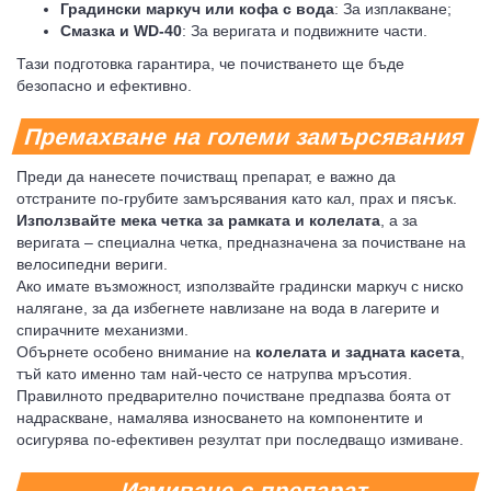
Градински маркуч или кофа с вода
: За изплакване;
Смазка и WD-40
: За веригата и подвижните части.
Тази подготовка гарантира, че почистването ще бъде
безопасно и ефективно.
Премахване на големи замърсявания
Преди да нанесете почистващ препарат, е важно да
отстраните по-грубите замърсявания като кал, прах и пясък.
Използвайте мека четка за рамката и колелата
, а за
веригата – специална четка, предназначена за почистване на
велосипедни вериги.
Ако имате възможност, използвайте градински маркуч с ниско
налягане, за да избегнете навлизане на вода в лагерите и
спирачните механизми.
Обърнете особено внимание на
колелата и задната касета
,
тъй като именно там най-често се натрупва мръсотия.
Правилното предварително почистване предпазва боята от
надраскване, намалява износването на компонентите и
осигурява по-ефективен резултат при последващо измиване.
Измиване с препарат