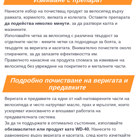
Нанесете избор на почистващ продукт за велосипед върху
рамката, кормилото, вилката и колелата. Оставете препарата
да подейства няколко минути
, за да разтвори калта и
мазнините.
Използвайте четка за велосипед с различна твърдост за
отделните части - меките четки са подходящи за боята, а
твърдите за веригата и касетата. Внимателно почистете около
спирачките, за да запазите ефективността им.
Правилното нанасяне на продукта спомага за измиване на
велосипед без увреждане на покритието и металните части.
Подробно почистване на веригата и
предавките
Веригата и предавките са едни от най-натоварените части на
велосипеда и често натрупват масло, прах и мръсотия, които
ускоряват износването и влошават работата на
предавателната система.
За да ги поддържате в оптимално състояние, използвайте
обезмаслител или продукт като WD-40.
Нанесете го
равномерно върху веригата и касетата, след което изчеткайте