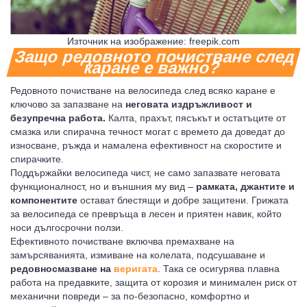
Източник на изображение: freepik.com
Защо редовното почистване след
АДКИ ЗА МОТОР
каране е важно?
Редовното почистване на велосипеда след всяко каране е
ключово за запазване на
неговата издръжливост и
безупречна работа.
Калта, прахът, пясъкът и остатъците от
смазка или спирачна течност могат с времето да доведат до
износване, ръжда и намалена ефективност на скоростите и
спирачките.
Поддържайки велосипеда чист, не само запазвате неговата
ОР
АЧНИ МАРКУЧИ
функционалност, но и външния му вид –
рамката, джантите и
компонентите
остават блестящи и добре защитени. Грижата
за велосипеда се превръща в лесен и приятен навик, който
носи дългосрочни ползи.
Ефективното почистване включва премахване на
замърсяванията, измиване на колелата, подсушаване и
редовно
смазване на
веригата
. Така се осигурява плавна
работа на предавките, защита от корозия и минимален риск от
механични повреди – за по-безопасно, комфортно и
ИНИТЕЛ НА МОТОР