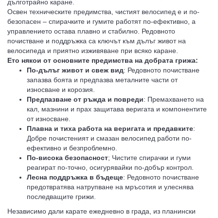
дълготрайно каране.
Освен техническите предимства, чистият велосипед е и по-
безопасен – спирачките и гумите работят по-ефективно, а
управлението остава плавно и стабилно. Редовното
почистване и поддръжка са ключът към дълъг живот на
велосипеда и приятно изживяване при всяко каране.
Ето някои от основните предимства на добрата грижа:
По-дълъг живот и свеж вид
: Редовното почистване
запазва боята и предпазва металните части от
 МОТОР
износване и корозия.
Предпазване от ръжда и повреди
: Премахването на
кал, мазнини и прах защитава веригата и компонентите
от износване.
Плавна и тиха работа на веригата и предавките
:
Добре почистеният и смазан велосипед работи по-
ефективно и безпроблемно.
По-висока безопасност
; Чистите спирачки и гуми
реагират по-точно, осигурявайки по-добър контрол.
Лесна поддръжка в бъдеще
: Редовното почистване
предотвратява натрупване на мръсотия и улеснява
последващите грижи.
Независимо дали карате ежедневно в града, из планински