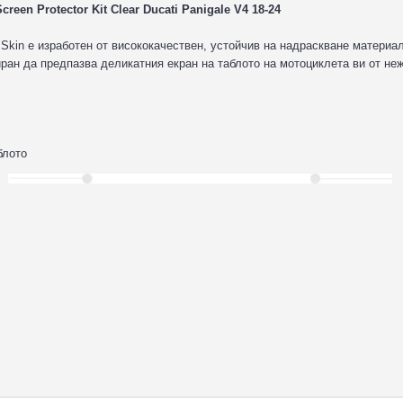
en Protector Kit Clear Ducati Panigale V4 18-24
kin е изработен от висококачествен, устойчив на надраскване материал
ран да предпазва деликатния екран на таблото на мотоциклета ви от не
блото