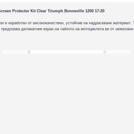
een Protector Kit Clear Triumph Bonneville 1200 17-20
on е изработен от висококачествен, устойчив на надраскване материал. 
а предпазва деликатния екран на таблото на мотоциклета ви от нежелани