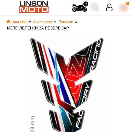
0
0
Аксесоари
Лепенки
Магазин
МОТО ЛЕПЕНКИ ЗА РЕЗЕРВОАР
ВКА
ВКА