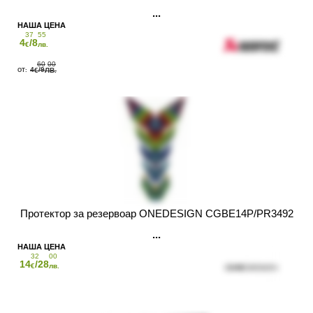
37
55
4
/8
€
лв.
60
00
4
/9
€
ЛВ.
Протектор за резервоар ONEDESIGN CGBE14P/PR3492
32
00
14
/28
€
лв.