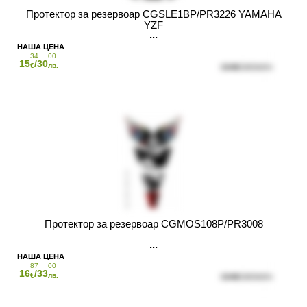
Протектор за резервоар CGSLE1BP/PR3226 YAMAHA
YZF
34
00
15
/30
€
лв.
Протектор за резервоар CGMOS108P/PR3008
87
00
16
/33
€
лв.