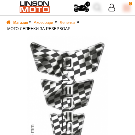
0
0
Аксесоари
Лепенки
Магазин
МОТО ЛЕПЕНКИ ЗА РЕЗЕРВОАР
ВКА
ВКА
ТИ