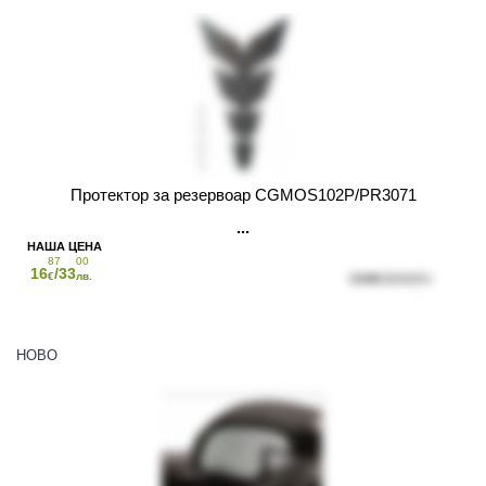
Протектор за резервоар CGMOS102P/PR3071
87
00
16
/33
€
лв.
НОВО