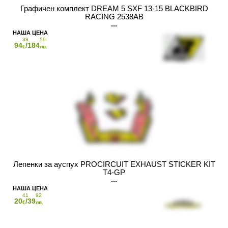
Графичен комплект DREAM 5 SXF 13-15 BLACKBIRD
RACING 2538AB
38
59
94
/184
€
лв.
Лепенки за ауспух PROCIRCUIT EXHAUST STICKER KIT
T4-GP
41
92
20
/39
€
лв.