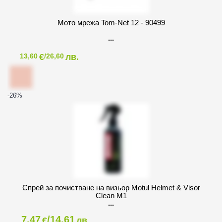
Мото мрежа Tom-Net 12 - 90499
€
лв.
13,60
/26,60
-26
%
Спрей за почистване на визьор Motul Helmet & Visor
Clean M1
7,47
/14,61
€
лв.