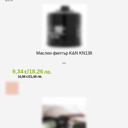
Маслен филтър K&N KN138
9,34
/18,26
€
лв.
10,98
/21,48
€
ЛВ.