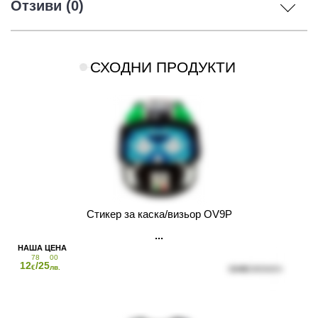
Отзиви (0)
СХОДНИ ПРОДУКТИ
Стикер за каска/визьор OV9P
78
00
12
/25
€
лв.