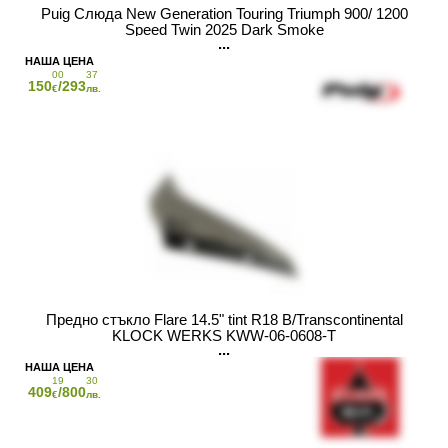
Puig Слюда New Generation Touring Triumph 900/ 1200
Speed Twin 2025 Dark Smoke
00
37
150
/293
€
лв.
Предно стъкло Flare 14.5" tint R18 B/Transcontinental
KLOCK WERKS KWW-06-0608-T
19
30
409
/800
€
лв.