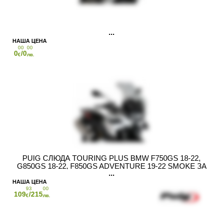
00
00
0
/0
€
лв.
PUIG СЛЮДА TOURING PLUS BMW F750GS 18-22,
G850GS 18-22, F850GS ADVENTURE 19-22 SMOKE ЗА
МОТОРИ СТАНДАРТНО OEM СЪС СПОРТНА СЛЮДА
93
00
109
/215
€
лв.