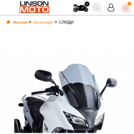
0
0
Аксесоари
СЛЮДИ
Магазин
ВКА
ВКА
ТИ