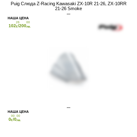
Puig Слюда Z-Racing Kawasaki ZX-10R 21-26, ZX-10RR
21-26 Smoke
26
00
102
/200
€
лв.
00
00
0
/0
€
лв.