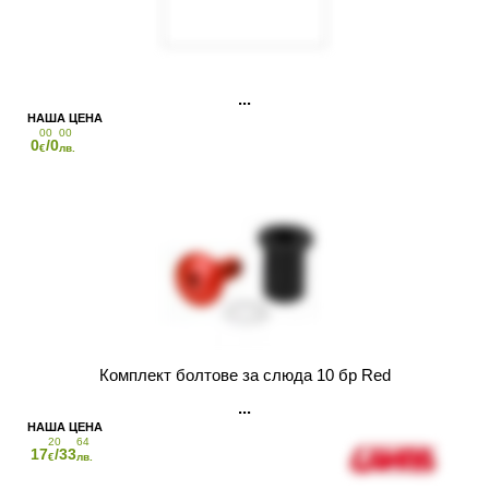
00
00
0
/0
€
лв.
Комплект болтове за слюда 10 бр Red
20
64
17
/33
€
лв.