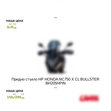
00
00
0
/0
€
лв.
Предно стъкло HP HONDA NC750 X CL BULLSTER
BH205HPIN
86
06
150
/295
€
лв.