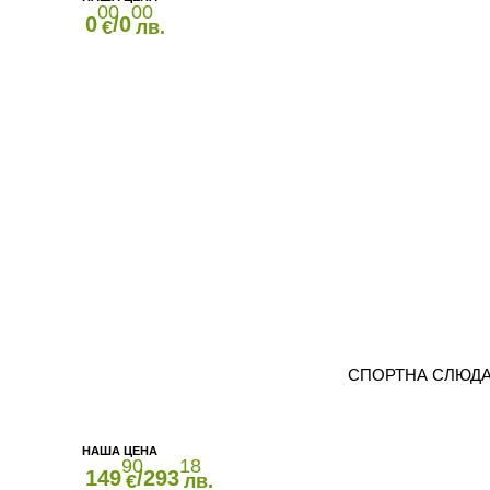
00
00
0
/0
€
лв.
СПОРТНА СЛЮДА B
90
18
149
/293
€
лв.