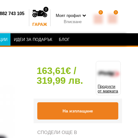
0
0
0
882 743 105
Моят профил
Вписване
ГАРАЖ
ЦИИ
ИДЕИ ЗА ПОДАРЪК
БЛОГ
163,61€ /
319,99 лв.
Продукти
от марката
На изплащане
СПОДЕЛИ ОЩЕ В