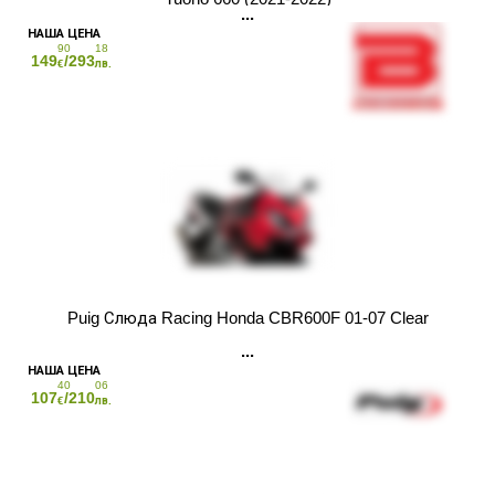
90
18
149
/293
€
лв.
Puig Слюда Racing Honda CBR600F 01-07 Clear
40
06
107
/210
€
лв.