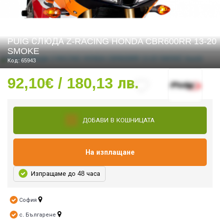
PUIG СЛЮДА Z-RACING HONDA CBR600RR 13-20
СТИ
SMOKE
Код: 65943
92,10€ / 180,13 лв.
ДОБАВИ В КОШНИЦАТА
На изплащане
Изпращаме до 48 часа
София
с. Българене
УРО ЕКИПИРОВКА