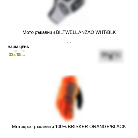
Мото ръкавици BILTWELL ANZAO WHT/BLK
23
00
33
/65
€
лв.
Мотокрос ръкавици 100% BRISKER ORANGE/BLACK