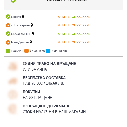
Наличност по магазини
София
S
M
L
XL
XXL
XXXL
с. Българене
S
M
L
XL
XXL
XXXL
Склад Линсон
S
M
L
XL
XXL
XXXL
Гоце Делчев
S
M
L
XL
XXL
XXXL
Наличен
до 48 часа
3 до 10 дни
30 ДНИ ПРАВО НА ВРЪЩАНЕ
ИЛИ ЗАМЯНА
БЕЗПЛАТНА ДОСТАВКА
НАД 75,00€ / 146,69 ЛВ.
ПОКУПКИ
НА ИЗПЛАЩАНЕ
ИЗПРАЩАНЕ ДО 24 ЧАСА
СТОКИ НАЛИЧНИ В НАШ МАГАЗИН