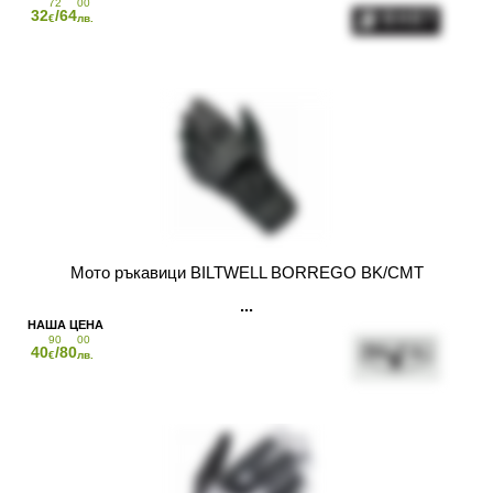
72
00
32
/64
€
лв.
Мото ръкавици BILTWELL BORREGO BK/CMT
90
00
40
/80
€
лв.