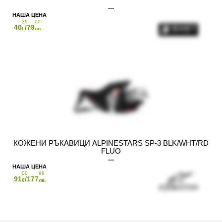
39
00
40
/79
€
лв.
КОЖЕНИ РЪКАВИЦИ ALPINESTARS SP-3 BLK/WHT/RD
FLUO
00
98
91
/177
€
лв.