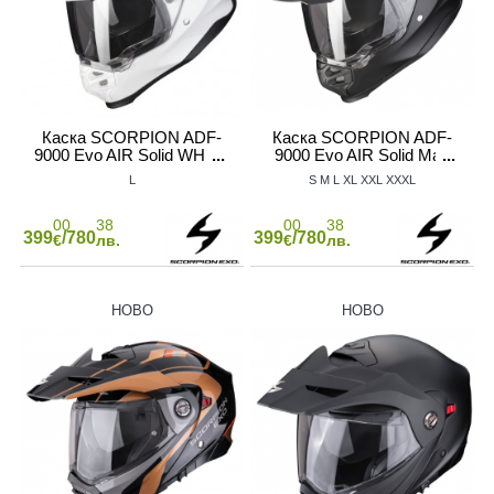
Каска SCORPION ADF-
Каска SCORPION ADF-
9000 Evo AIR Solid WHITE
9000 Evo AIR Solid Мatt
Black
L
S
M
L
XL
XXL
XXXL
00
38
00
38
399
/780
399
/780
€
лв.
€
лв.
НОВО
НОВО