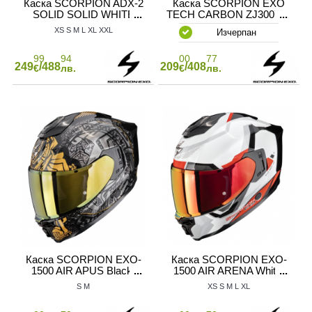
Каска SCORPION ADX-2
Каска SCORPION EXO
SOLID SOLID WHITE
TECH CARBON ZJ300726
XS
S
M
L
XL
XXL
Изчерпан
99
94
00
77
249
/488
209
/408
€
лв.
€
лв.
Каска SCORPION EXO-
Каска SCORPION EXO-
1500 AIR APUS Black-
1500 AIR ARENA White-
Grey-Gold
Red
S
M
XS
S
M
L
XL