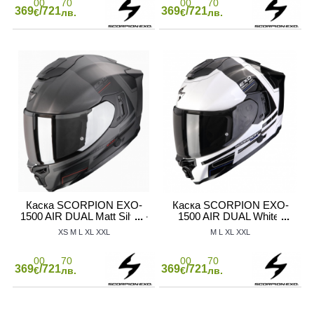
00
70
00
70
369
/721
369
/721
€
лв.
€
лв.
Каска SCORPION EXO-
Каска SCORPION EXO-
1500 AIR DUAL Matt Silver-
1500 AIR DUAL White-
Black
Black
XS
M
L
XL
XXL
M
L
XL
XXL
00
70
00
70
369
/721
369
/721
€
лв.
€
лв.