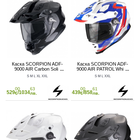
АТЕЛ НА МОТОР
Каска SCORPION ADF-
Каска SCORPION ADF-
9000 AIR Carbon Solid
9000 AIR PATROL White-
black
Blue-Red
S
M
L
XL
XXL
S
M
L
XXL
00
63
00
61
529
/1034
439
/858
€
лв.
€
лв.