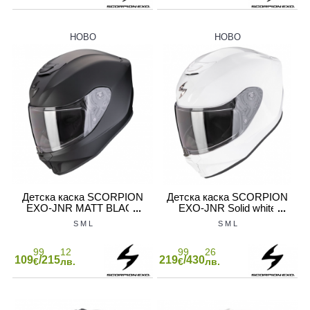
НОВО
НОВО
ОТОР
Н
НЕКАТЕГОРИЗИРАНИ
 ЗА МОТОР
СПИРАЧНИ МАРКУЧИ
Детска каска SCORPION
Детска каска SCORPION
EXO-JNR MATT BLACK
EXO-JNR Solid white
S
M
L
S
M
L
99
12
99
26
109
/215
219
/430
€
лв.
€
лв.
ОТОРИ
СЪЕДИНИТЕЛ НА МОТОР