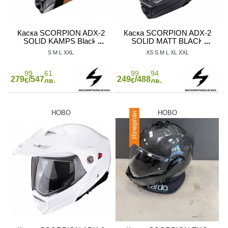
Каска SCORPION ADX-2
Каска SCORPION ADX-2
SOLID KAMPS Black-
SOLID MATT BLACK
Copper
S
M
L
XXL
XS
S
M
L
XL
XXL
99
61
99
94
279
/547
249
/488
€
лв.
€
лв.
НОВО
НОВО
Изчерпан