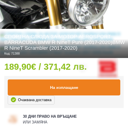
 ЧАСТИ
СПОРТНА СЛЮДА ЗА МОТОР AEROSPORT
BARRACUDA BMW R NineT Pure (2017-2020)BMW
R NineT Scrambler (2017-2020)
Код: 71388
189,90€ / 371,42 лв.
На изплащане
Очаквана доставка
30 ДНИ ПРАВО НА ВРЪЩАНЕ
ИЛИ ЗАМЯНА
ДУРО ЕКИПИРОВКА