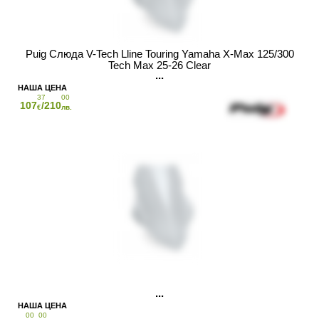
Puig Слюда V-Tech Lline Touring Yamaha X-Max 125/300
Tech Max 25-26 Clear
37
00
107
/210
€
лв.
00
00