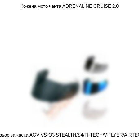
Кожена мото чанта ADRENALINE CRUISE 2.0
зьор за каска AGV VS-Q3 STEALTH/S4/TI-TECH/V-FLYER/AIRT