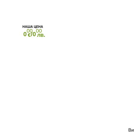
00
00
0
/0
€
лв.
Ви