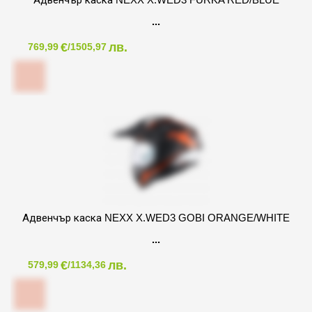
€
лв.
769,99
/1505,97
Адвенчър каска NEXX X.WED3 GOBI ORANGE/WHITE
€
лв.
579,99
/1134,36