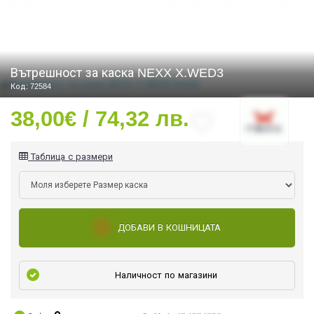
СТИ
Вътрешност за каска NEXX X.WED3
Код: 72584
38,00€ / 74,32 лв.
Таблица с размери
ДОБАВИ В КОШНИЦАТА
Наличност по магазини
УРО ЕКИПИРОВКА