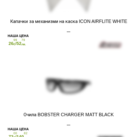
Капачки за механизми на каска ICON AIRFLITE WHITE
99
79
26
/52
€
лв.
Очила BOBSTER CHARGER MATT BLACK
00
82
72
/140