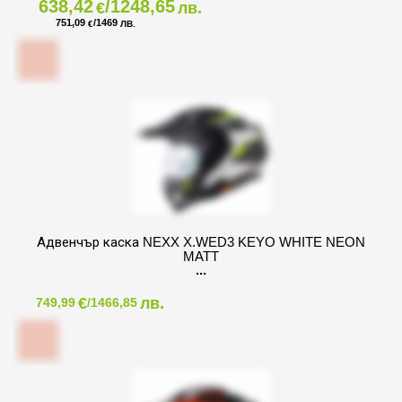
638,42
/1248,65
€
лв.
751,09
/1469
€
ЛВ.
Адвенчър каска NEXX X.WED3 KEYO WHITE NEON
MATT
€
лв.
749,99
/1466,85