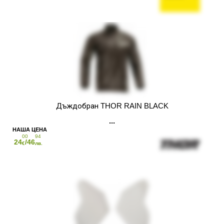
Дъждобран THOR RAIN BLACK
00
94
24
/46
€
лв.