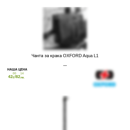
Чанта за крака OXFORD Aqua L1
00
14
42
/82
€
лв.