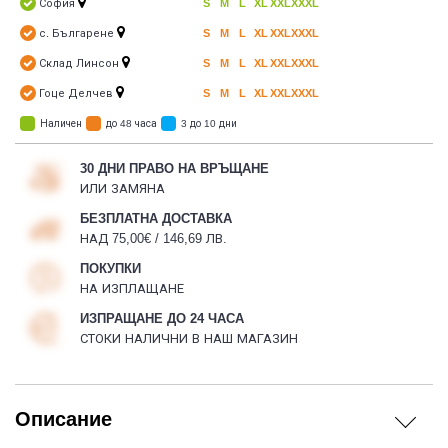
София
S
M
L
XL
XXL
XXXL
с. Българене
S
M
L
XL
XXL
XXXL
Склад Линсон
S
M
L
XL
XXL
XXXL
Гоце Делчев
S
M
L
XL
XXL
XXXL
Наличен
до 48 часа
3 до 10 дни
30 ДНИ ПРАВО НА ВРЪЩАНЕ
ИЛИ ЗАМЯНА
БЕЗПЛАТНА ДОСТАВКА
НАД 75,00€ / 146,69 ЛВ.
ПОКУПКИ
НА ИЗПЛАЩАНЕ
ИЗПРАЩАНЕ ДО 24 ЧАСА
СТОКИ НАЛИЧНИ В НАШ МАГАЗИН
Описание