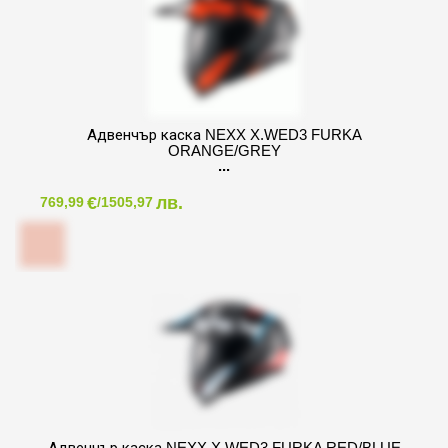
Адвенчър каска NEXX X.WED3 FURKA
ORANGE/GREY
€
лв.
769,99
/1505,97
Адвенчър каска NEXX X.WED3 FURKA RED/BLUE