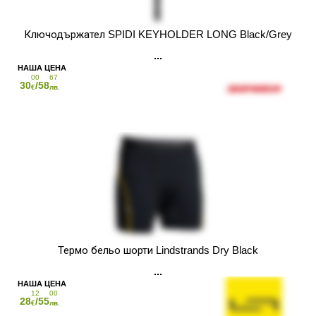
Ключодържател SPIDI KEYHOLDER LONG Black/Grey
00
67
30
/58
€
лв.
Термо бельо шорти Lindstrands Dry Black
12
00
28
/55
€
лв.