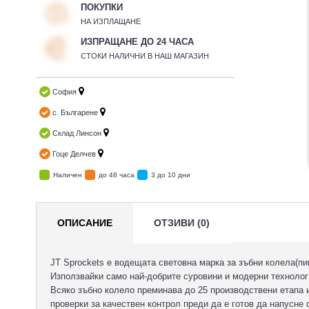
ПОКУПКИ
НА ИЗПЛАЩАНЕ
ИЗПРАЩАНЕ ДО 24 ЧАСА
СТОКИ НАЛИЧНИ В НАШ МАГАЗИН
София
с. Българене
Склад Линсон
Гоце Делчев
Наличен
до 48 часа
3 до 10 дни
ОПИСАНИЕ
ОТЗИВИ (0)
JT Sprockets е водещата световна марка за зъбни колела(пи
Използвайки само най-добрите суровини и модерни технолог
Всяко зъбно колело преминава до 25 производствени етапа 
проверки за качествен контрол преди да е готов да напусне