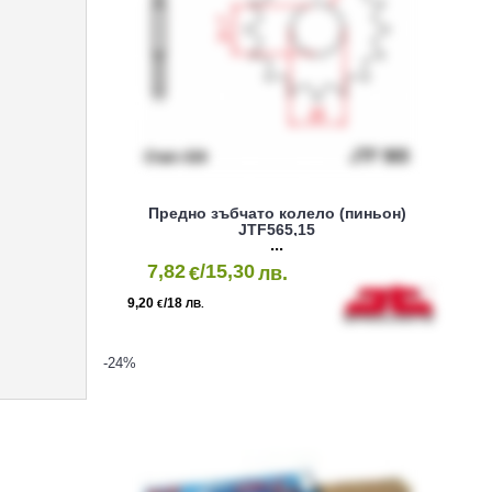
Предно зъбчато колело (пиньон)
JTF565,15
7,82
/15,30
€
лв.
9,20
/18
€
ЛВ.
-24
%