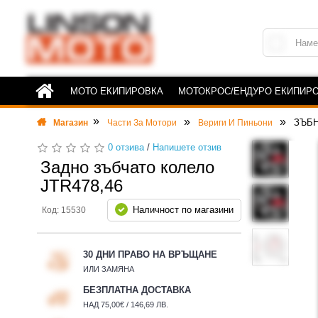
МОТО ЕКИПИРОВКА
МОТОКРОС/ЕНДУРО ЕКИПИР
ЗЪБН
Магазин
Части За Мотори
Вериги И Пиньони
0 отзива
/
Напишете отзив
Задно зъбчато колело
JTR478,46
Наличност по магазини
Код: 15530
30 ДНИ ПРАВО НА ВРЪЩАНЕ
ИЛИ ЗАМЯНА
БЕЗПЛАТНА ДОСТАВКА
НАД 75,00€ / 146,69 ЛВ.