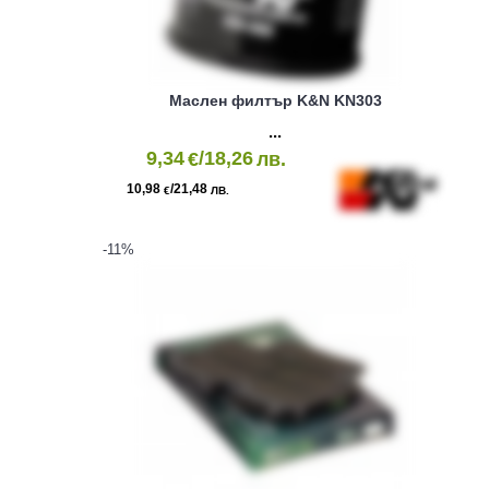
Маслен филтър K&N KN303
9,34
/18,26
€
лв.
10,98
/21,48
€
ЛВ.
-11
%