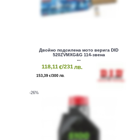
Двойно подсилена мото верига DID
520ZVMXG&G 114-звена
DID520ZVMXG&G114
118,11
/231
€
лв.
153,39
/300
€
ЛВ.
-26
%