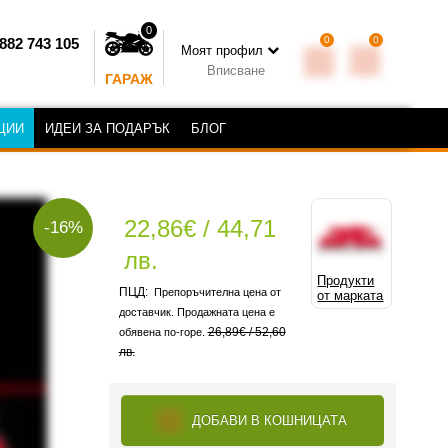
0
0
0
882 743 105
Моят профил
Вписване
ГАРАЖ
ЦИИ
ИДЕИ ЗА ПОДАРЪК
БЛОГ
22,86€ / 44,71
-16%
лв.
Продукти
Препоръчителна цена от
от марката
доставчик. Продажната цена е
26,89€ / 52,60
обявена по-горе.
лв.
ДОБАВИ В КОШНИЦАТА