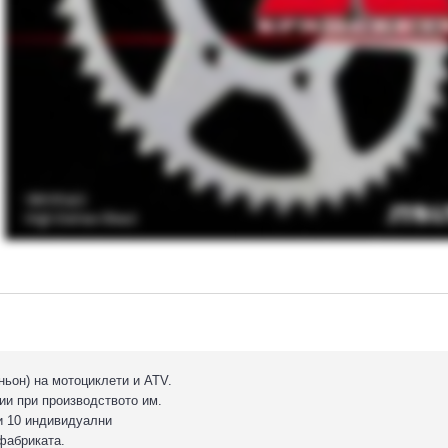
ньон) на мотоциклети и ATV.
ии при производството им.
и 10 индивидуални
 фабриката.