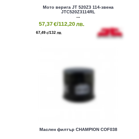
Мото верига JT 520Z3 114-звена
JTC520Z3114RL
57,37
/112,20
€
лв.
67,49
/132
€
ЛВ.
Маслен филтър CHAMPION COF038