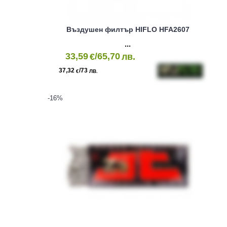
Въздушен филтър HIFLO HFA2607
33,59
/65,70
€
лв.
37,32
/73
€
ЛВ.
-16
%