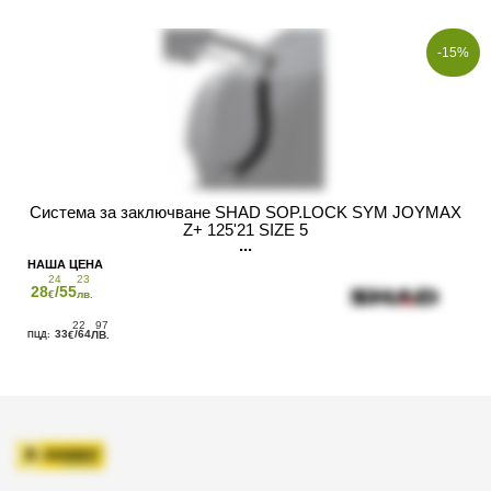
-15%
Система за заключване SHAD SOP.LOCK SYM JOYMAX
Z+ 125'21 SIZE 5
24
23
28
/55
€
лв.
22
97
33
/64
€
ЛВ.