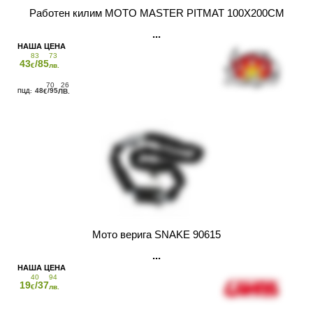
Работен килим MOTO MASTER PITMAT 100X200CM
83
73
43
/85
€
лв.
70
26
48
/95
€
ЛВ.
Мото верига SNAKE 90615
40
94
19
/37
€
лв.