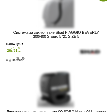
Система за заключване Shad PIAGGIO BEVERLY
300/400 S Euro 5 '21 SIZE 5
27
39
26
/51
€
лв.
91
45
30
/60
€
ЛВ.
Дискова ключалка за аларма OXFORD Micro XA5 - черна