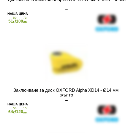
50
73
51
/100
€
лв.
Заключване за диск OXFORD Alpha XD14 - Ø14 мм,
жълто
50
15
64
/126
€
лв.