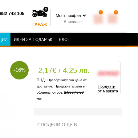
0
0
0
882 743 105
Моят профил
Вписване
ГАРАЖ
ЦИИ
ИДЕИ ЗА ПОДАРЪК
БЛОГ
2,17€ / 4,25 лв.
-16%
Препоръчителна цена от
Продукти
доставчик. Продажната цена е
от марката
2,56€ / 5,00
обявена по-горе.
лв.
СПОДЕЛИ ОЩЕ В