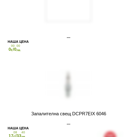
00
00
0
/0
€
лв.
Запалителна свещ DCPR7EIX 6046
08
40
17
/33
€
лв.