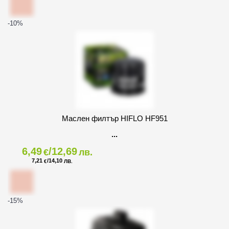
-10
%
Маслен филтър HIFLO HF951
6,49
/12,69
€
лв.
7,21
/14,10
€
ЛВ.
-15
%