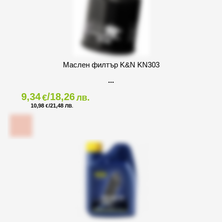
Маслен филтър K&N KN303
9,34
/18,26
€
лв.
10,98
/21,48
€
ЛВ.