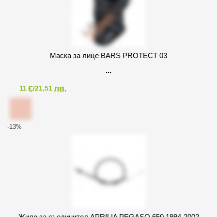
Маска за лице BARS PROTECT 03
€
лв.
11
/21,51
-13
%
Жило за съединител APRILIA PEGASO 650 1994-2002