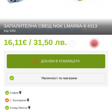
 ЧАСТИ
ЗАПАЛИТЕЛНА СВЕЩ NGK LMAR8A-9 4313
Код: 6392
16,11€ / 31,50 лв.
ДОБАВИ В КОШНИЦАТА
Наличност по магазини
София
с. Българене
Склад Линсон
ДУРО ЕКИПИРОВКА