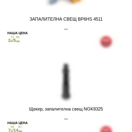
ЗАПАЛИТЕЛНА СВЕЩ BP6HS 4511
71
30
2
/5
€
лв.
Щекер, запалителна свещ NGK8325
50
67
7
/14
€
лв.