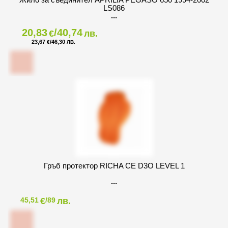
LS086
20,83
/40,74
€
лв.
23,67
/46,30
€
ЛВ.
Гръб протектор RICHA CE D3O LEVEL 1
€
лв.
45,51
/89