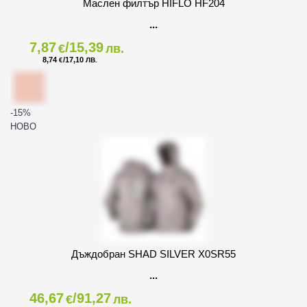
Маслен филтър HIFLO HF204
7,87
/15,39
€
лв.
8,74
/17,10
€
ЛВ.
-15
%
НОВО
Дъждобран SHAD SILVER X0SR55
46,67
/91,27
€
лв.