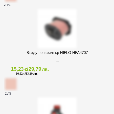
-11
%
Въздушен филтър HIFLO HFA4707
15,23
/29,79
€
лв.
16,92
/33,10
€
ЛВ.
-25
%