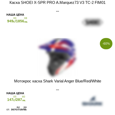
Каска SHOEI X-SPR PRO A.Marquez73 V3 TC-2 FIM01
00
08
949
/1856
€
лв.
-60%
Мотокрос каска Shark Varial Anger Blue/Red/White
05
60
147
/287
€
лв.
62
00
367
/719
€
ЛВ.