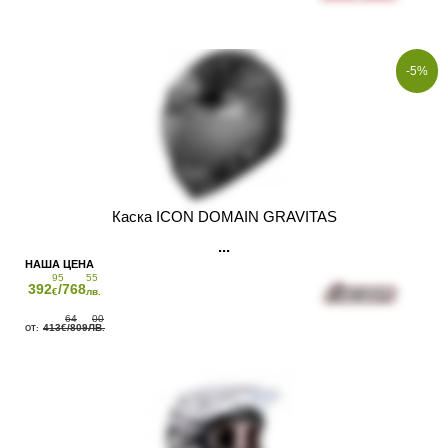
-5%
Каска ICON DOMAIN GRAVITAS
95
55
392
/768
€
лв.
64
00
413
/809
€
ЛВ.