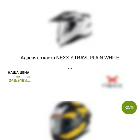
Адвенчър каска NEXX Y.TRAVL PLAIN WHITE
99
94
249
/488
€
лв.
-25%