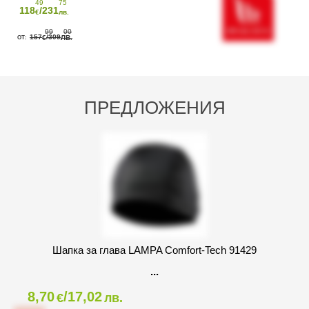
49
75
118
/231
€
лв.
99
00
157
/309
€
ЛВ.
ПРЕДЛОЖЕНИЯ
Шапка за глава LAMPA Comfort-Tech 91429
8,70
/17,02
€
лв.