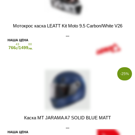
Мотокрос каска LEATT Kit Moto 9.5 Carbon/White V26
43
00
766
/1499
€
лв.
-25%
Каска MT JARAMA A7 SOLID BLUE MATT