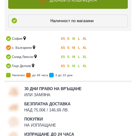
ДОБАВИ В КОШНИЦАТА
Наличност по магазини
София
XS
S
M
L
XL
с. Българене
XS
S
M
L
XL
Склад Линсон
XS
S
M
L
XL
Гоце Делчев
XS
S
M
L
XL
Наличен
до 48 часа
3 до 10 дни
30 ДНИ ПРАВО НА ВРЪЩАНЕ
ИЛИ ЗАМЯНА
БЕЗПЛАТНА ДОСТАВКА
НАД 75,00€ / 146,69 ЛВ.
ПОКУПКИ
НА ИЗПЛАЩАНЕ
ИЗПРАЩАНЕ ДО 24 ЧАСА