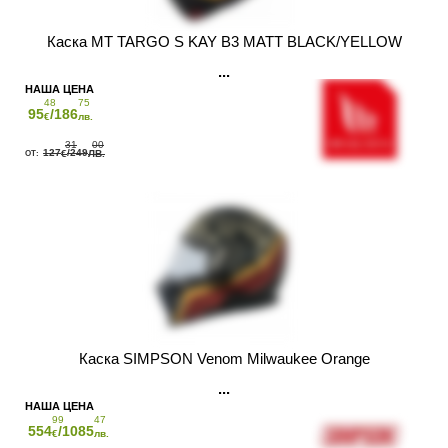
Каска MT TARGO S KAY B3 MATT BLACK/YELLOW
48
75
95
/186
€
лв.
31
00
127
/249
€
ЛВ.
Каска SIMPSON Venom Milwaukee Orange
99
47
554
/1085
€
лв.