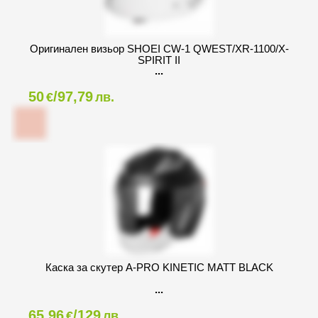
Оригинален визьор SHOEI CW-1 QWEST/XR-1100/X-
SPIRIT II
50
/97,79
€
лв.
Каска за скутер A-PRO KINETIC MATT BLACK
65,96
/129
€
лв.