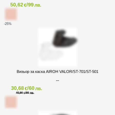
50,62
/99
€
лв.
-25
%
Визьор за каска AIROH VALOR/ST-701/ST-501
30,68
/60
€
лв.
40,90
/80
€
ЛВ.