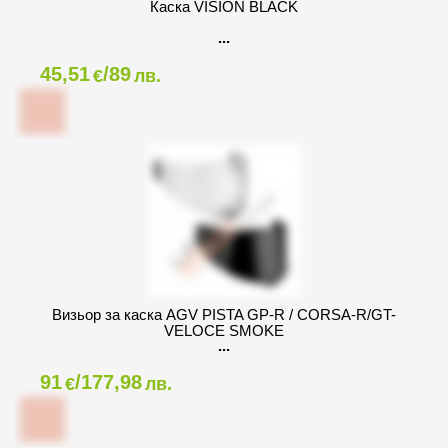
Каска VISION BLACK
45,51
/89
€
лв.
Визьор за каска AGV PISTA GP-R / CORSA-R/GT-
VELOCE SMOKE
91
/177,98
€
лв.