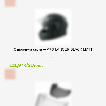
Oтваряема каска A-PRO LANCER BLACK МАТТ
111,97
/219
€
лв.