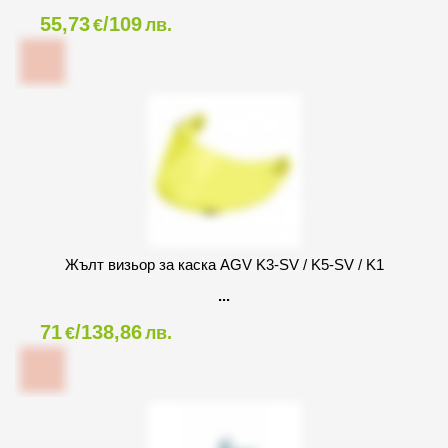
55,73
/109
€
лв.
Жълт визьор за каска AGV K3-SV / K5-SV / K1
71
/138,86
€
лв.