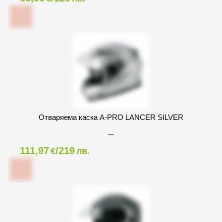
Oтваряема каска A-PRO LANCER SILVER
111,97
/219
€
лв.