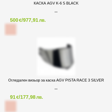
КАСКА AGV K-6 S BLACK
500
/977,91
€
лв.
Огледален визьор за каска AGV PISTA RACE 3 SILVER
91
/177,98
€
лв.