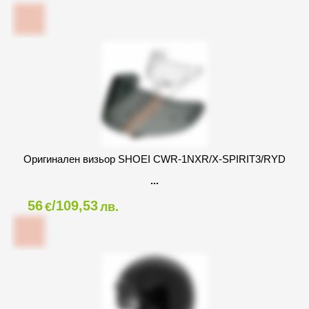
Оригинален визьор SHOEI CWR-1NXR/X-SPIRIT3/RYD
56
/109,53
€
лв.