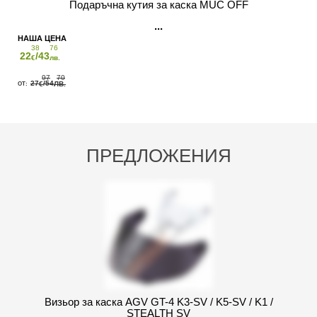
Подаръчна кутия за каска MUC OFF
38
76
22
/43
€
лв.
97
70
27
/54
€
ЛВ.
ПРЕДЛОЖЕНИЯ
Визьор за каска AGV GT-4 K3-SV / K5-SV / K1 /
STEALTH SV