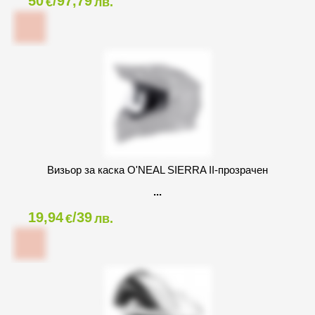
50
/97,79
€
лв.
Визьор за каска O'NEAL SIERRA II-прозрачен
19,94
/39
€
лв.