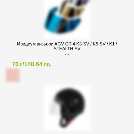
Иридиум визьори AGV GT-4 K3-SV / K5-SV / K1 /
STEALTH SV
76
/148,64
€
лв.