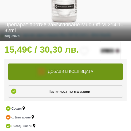
Препарат против замъгляване Muc-Off M-214-1-
 ЧАСТИ
32ml
Код: 39489
15,49€ / 30,30 лв.
ДОБАВИ В КОШНИЦАТА
Наличност по магазини
София
с. Българене
Склад Линсон
ДУРО ЕКИПИРОВКА