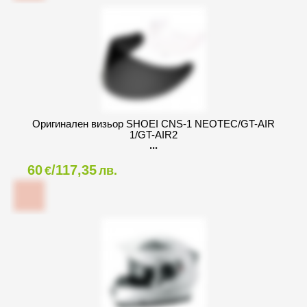
Оригинален визьор SHOEI CNS-1 NEOTEC/GT-AIR
1/GT-AIR2
60
/117,35
€
лв.