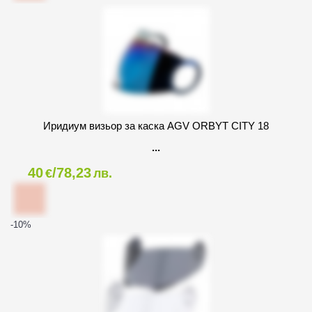
Иридиум визьор за каска AGV ORBYT CITY 18
40
/78,23
€
лв.
-10
%