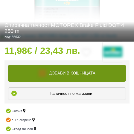
Спирачна течност MOTOREX Brake Fluid DOT 4
 ЧАСТИ
250 ml
Код: 36632
11,98€ / 23,43 лв.
ДОБАВИ В КОШНИЦАТА
Наличност по магазини
София
с. Българене
Склад Линсон
ДУРО ЕКИПИРОВКА