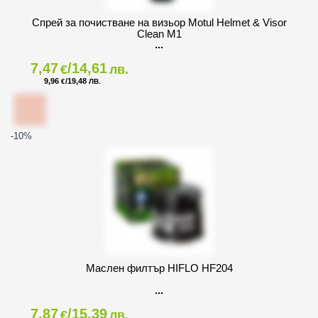
Спрей за почистване на визьор Motul Helmet & Visor
Clean M1
7,47
/14,61
€
лв.
9,96
/19,48
€
ЛВ.
-10
%
Маслен филтър HIFLO HF204
7,87
/15,39
€
лв.