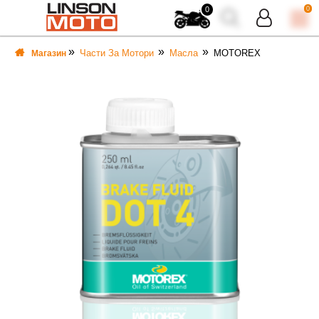
0
0
Части За Мотори
Масла
MOTOREX
Магазин
ВКА
ВКА
ТИ