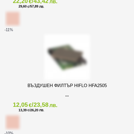
22,20
/43,42
€
лв.
29,60
/57,89
€
ЛВ.
-11
%
ВЪЗДУШЕН ФИЛТЪР HIFLO HFA2505
12,05
/23,58
€
лв.
13,39
/26,20
€
ЛВ.
-10
%