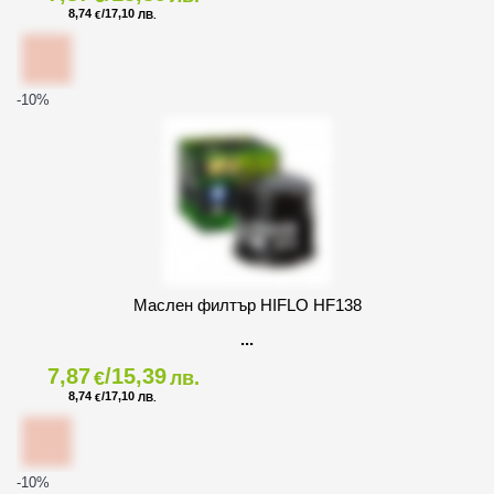
8,74
/17,10
€
ЛВ.
-10
%
Маслен филтър HIFLO HF138
7,87
/15,39
€
лв.
8,74
/17,10
€
ЛВ.
-10
%