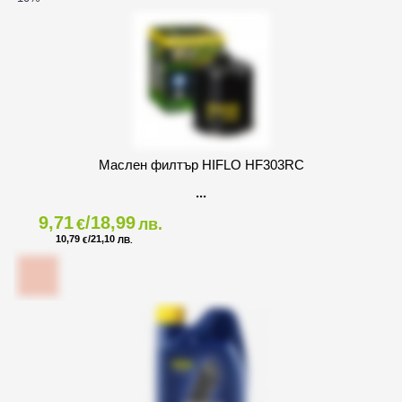
Маслен филтър HIFLO HF303RC
9,71
/18,99
€
лв.
10,79
/21,10
€
ЛВ.