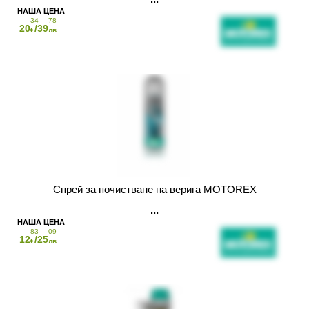
34
78
20
/39
€
лв.
Спрей за почистване на верига MOTOREX
83
09
12
/25
€
лв.