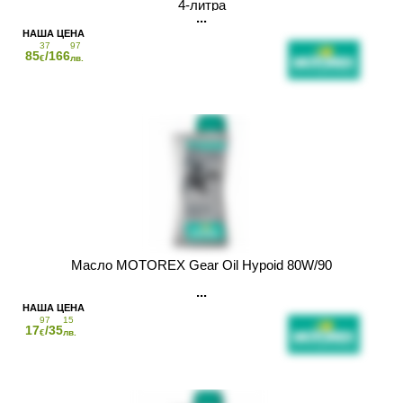
4-литра
37
97
85
/166
€
лв.
Масло MOTOREX Gear Oil Hypoid 80W/90
97
15
17
/35
€
лв.