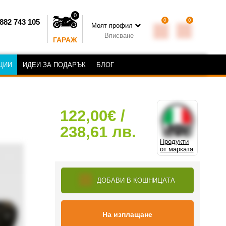
0
0
0
882 743 105
Моят профил
Вписване
ГАРАЖ
ЦИИ
ИДЕИ ЗА ПОДАРЪК
БЛОГ
122,00€ /
238,61 лв.
Продукти
от марката
ДОБАВИ В КОШНИЦАТА
На изплащане