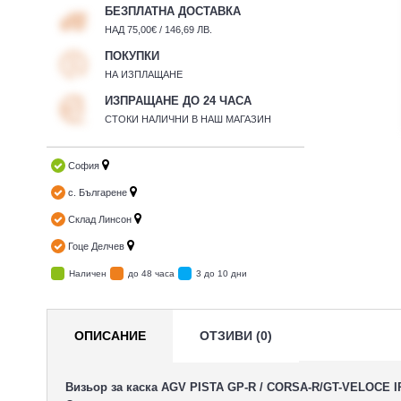
БЕЗПЛАТНА ДОСТАВКА
НАД 75,00€ / 146,69 ЛВ.
ПОКУПКИ
НА ИЗПЛАЩАНЕ
ИЗПРАЩАНЕ ДО 24 ЧАСА
СТОКИ НАЛИЧНИ В НАШ МАГАЗИН
София
с. Българене
Склад Линсон
Гоце Делчев
Наличен
до 48 часа
3 до 10 дни
ОПИСАНИЕ
ОТЗИВИ (0)
Визьор за каска AGV PISTA GP-R / CORSA-R/GT-VELOCE 