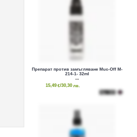
Препарат против замъгляване Muc-Off M-
214-1- 32ml
15,49
/30,30
€
лв.