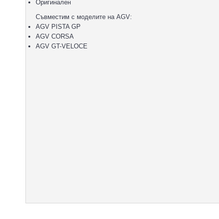
Оригинален
Съвместим с моделите на AGV:
AGV PISTA GP
AGV CORSA
AGV GT-VELOCE