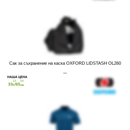
Сак за съхранение на каска OXFORD LIDSTASH OL260
23
00
33
/65
€
лв.