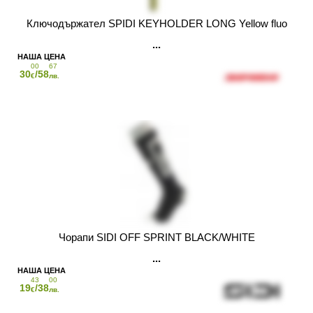
Ключодържател SPIDI KEYHOLDER LONG Yellow fluo
00
67
30
/58
€
лв.
Чорапи SIDI OFF SPRINT BLACK/WHITE
43
00
19
/38
€
лв.