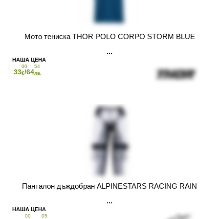
Мото тениска THOR POLO CORPO STORM BLUE
00
54
33
/64
€
лв.
Панталон дъждобран ALPINESTARS RACING RAIN
00
05