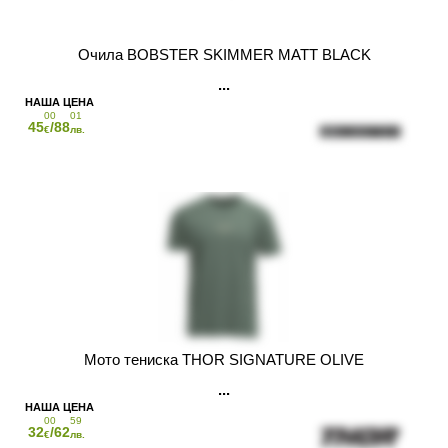
Очила BOBSTER SKIMMER MATT BLACK
00
01
45
/88
€
лв.
Мото тениска THOR SIGNATURE OLIVE
00
59
32
/62
€
лв.