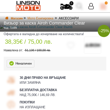
0
0
Мото Екипировка
АКСЕСОАРИ
Магазин
Визьор за каска Airoh Commander Clear
Код: 71689
-25%
Офертата е валидна до изчерпване на количествата!
38,35€ / 75,00 лв.
ВКА
ВКА
51,13€ / 100,00 лв.
Неналичен
30 ДНИ ПРАВО НА ВРЪЩАНЕ
ИЛИ ЗАМЯНА
БЕЗПЛАТНА ДОСТАВКА
НАД 75,00€ / 146,69 ЛВ.
ПОКУПКИ
НА ИЗПЛАЩАНЕ