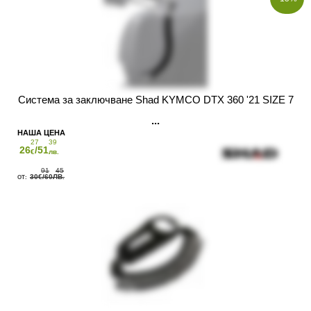
Система за заключване Shad KYMCO DTX 360 '21 SIZE 7
27
39
26
/51
€
лв.
91
45
30
/60
€
ЛВ.