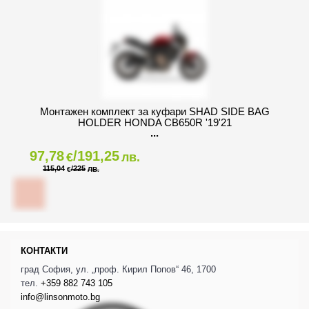
Монтажен комплект за куфари SHAD SIDE BAG
HOLDER HONDA CB650R '19'21
97,78
/191,25
€
лв.
115,04
/225
€
ЛВ.
КОНТАКТИ
град София, ул. „проф. Кирил Попов“ 46, 1700
тел.
+359 882 743 105
info@linsonmoto.bg