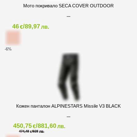
Мото покривало SECA COVER OUTDOOR
46
/89,97
€
лв.
-6
%
Кожен панталон ALPINESTARS Missile V3 BLACK
450,75
/881,60
€
лв.
474,48
/928
€
ЛВ.