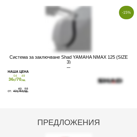
-15%
Система за заключване Shad YAMAHA NMAX 125 (SIZE
3)
04
49
36
/70
€
лв.
40
93
42
/82
€
ЛВ.
ПРЕДЛОЖЕНИЯ