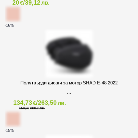
20
/39,12
€
лв.
-16
%
Полутвърди дисаги за мотор SHAD E-48 2022
134,73
/263,50
€
лв.
158,50
/310
€
ЛВ.
-15
%