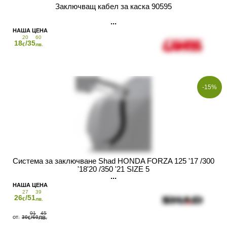
Заключващ кабел за каска 90595
20
60
18
/35
€
лв.
-15%
Система за заключване Shad HONDA FORZA 125 '17 /300
'18'20 /350 '21 SIZE 5
27
39
26
/51
€
лв.
91
45
30
/60
€
ЛВ.