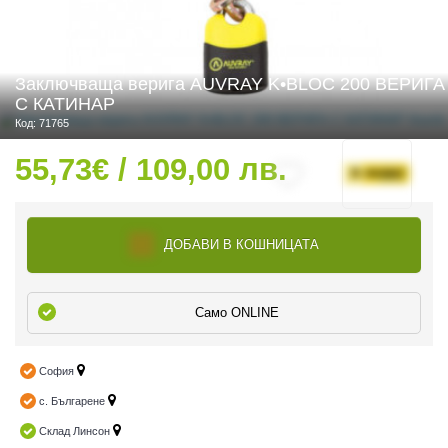
Заключваща верига AUVRAY K•BLOC 200 ВЕРИГА
 ЧАСТИ
С КАТИНАР
Код: 71765
55,73€ / 109,00 лв.
ДОБАВИ В КОШНИЦАТА
Само ONLINE
София
с. Българене
Склад Линсон
ДУРО ЕКИПИРОВКА