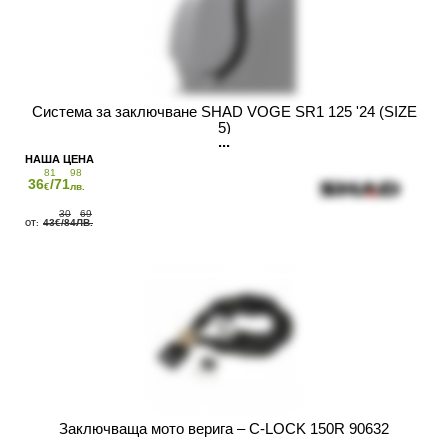
Система за заключване SHAD VOGE SR1 125 '24 (SIZE
5)
81
98
36
/71
€
лв.
30
69
43
/84
€
ЛВ.
Заключващa мото верига – C-LOCK 150R 90632