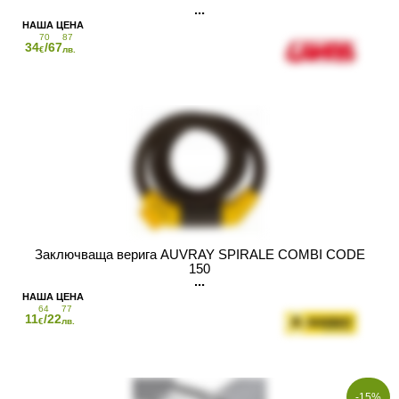
70
87
34
/67
€
лв.
Заключваща верига AUVRAY SPIRALE COMBI CODE
150
64
77
11
/22
€
лв.
-15%