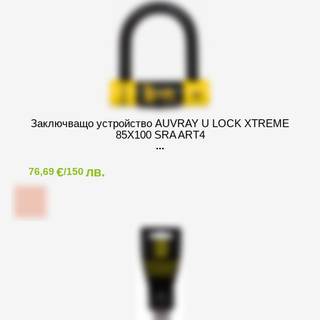
Заключващо устройство AUVRAY U LOCK XTREME
85X100 SRA ART4
€
лв.
76,69
/150