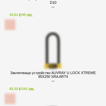
D10
€
лв.
23,01
/45
Заключващо устройство AUVRAY U LOCK XTREME
85X250 SRA ART4
€
лв.
82,32
/161