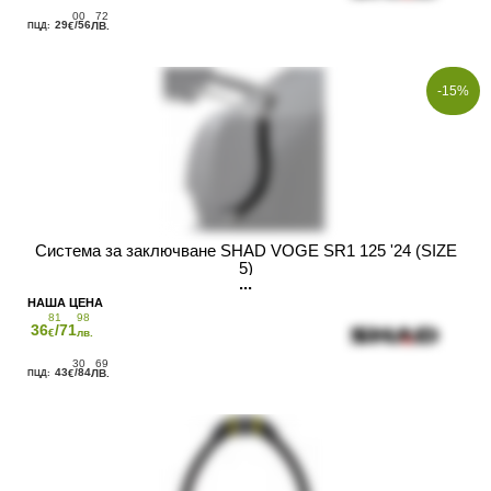
00
72
29
/56
€
ЛВ.
-15%
Система за заключване SHAD VOGE SR1 125 '24 (SIZE
5)
81
98
36
/71
€
лв.
30
69
43
/84
€
ЛВ.