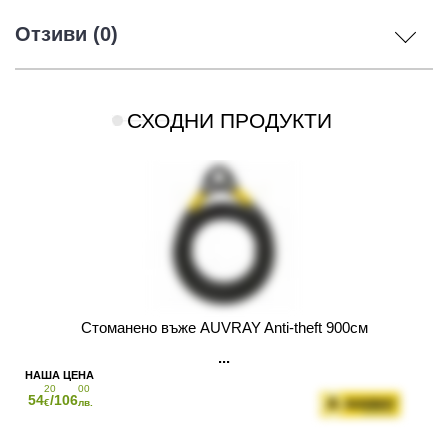
Отзиви (0)
СХОДНИ ПРОДУКТИ
Стоманено въже AUVRAY Anti-theft 900см
20
00
54
/106
€
лв.