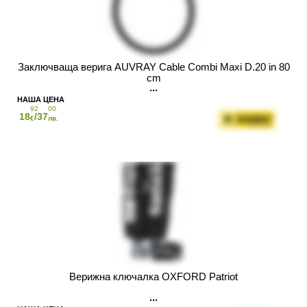
Заключваща верига AUVRAY Cable Combi Maxi D.20 in 80
cm
92
00
18
/37
€
лв.
Верижна ключалка OXFORD Patriot