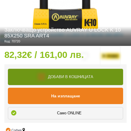
 ЧАСТИ
Заключващо устройство AUVRAY U LOCK K 10
85X250 SRA ART4
Код: 70720
82,32€ / 161,00 лв.
ДОБАВИ В КОШНИЦАТА
На изплащане
Само ONLINE
София
ДУРО ЕКИПИРОВКА