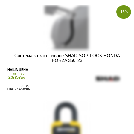
-15%
Система за заключване SHAD SOP. LOCK HONDA
FORZA 350 '23
65
99
29
/57
€
лв.
88
22
34
/68
€
ЛВ.