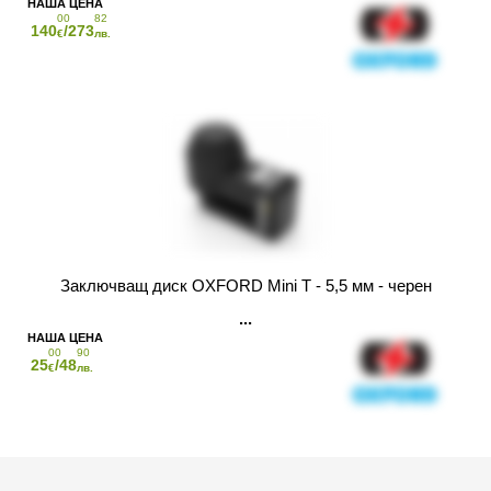
00
82
140
/273
€
лв.
Заключващ диск OXFORD Mini T - 5,5 мм - черен
00
90
25
/48
€
лв.