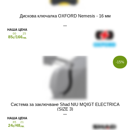
Дискова ключалка OXFORD Nemesis - 16 мм
00
25
85
/166
€
лв.
-15%
Система за заключване Shad NIU MQIGT ELECTRICA
(SIZE 3)
65
21
24
/48
€
лв.