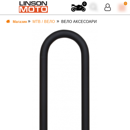
0
0
MTB / ВЕЛО
ВЕЛО АКСЕСОАРИ
Магазин
ВКА
ВКА
ТИ