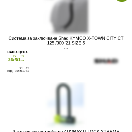
Система за заключване Shad KYMCO X-TOWN CITY CT
125 /300 '21 SIZE 5
27
39
26
/51
€
лв.
91
45
30
/60
€
ЛВ.
Заключващо устройство AUVRAY U LOCK XTREME