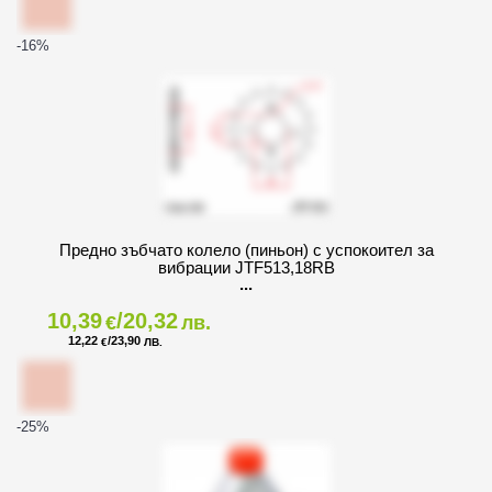
-16
%
Предно зъбчато колело (пиньон) с успокоител за
вибрации JTF513,18RB
10,39
/20,32
€
лв.
12,22
/23,90
€
ЛВ.
-25
%