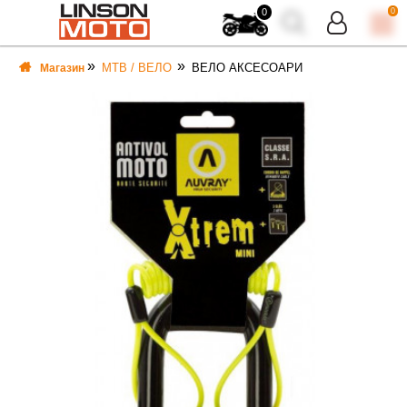
0
0
MTB / ВЕЛО
ВЕЛО АКСЕСОАРИ
Магазин
ВКА
ВКА
ТИ