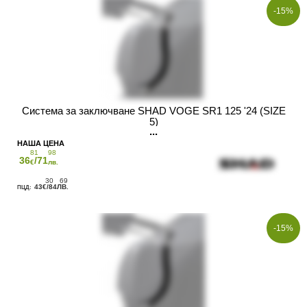
-15%
Система за заключване SHAD VOGE SR1 125 '24 (SIZE
5)
81
98
36
/71
€
лв.
30
69
43
/84
€
ЛВ.
-15%