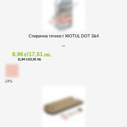
Спирачна течност MOTUL DOT 3&4
8,96
/17,51
€
лв.
11,94
/23,35
€
ЛВ.
-24
%