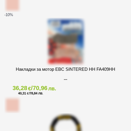
-10
%
Накладки за мотор EBC SINTERED HH FA409HH
36,28
/70,96
€
лв.
40,31
/78,84
€
ЛВ.