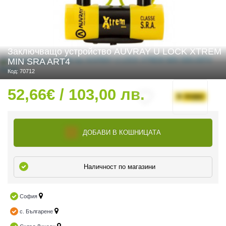
 ЧАСТИ
Заключващо устройство AUVRAY U LOCK XTREM
MIN SRA ART4
Код: 70712
52,66€ / 103,00 лв.
ДОБАВИ В КОШНИЦАТА
Наличност по магазини
София
с. Българене
ДУРО ЕКИПИРОВКА