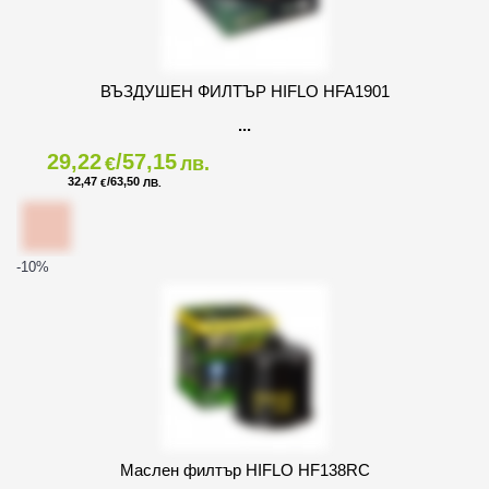
ВЪЗДУШЕН ФИЛТЪР HIFLO HFA1901
29,22
/57,15
€
лв.
32,47
/63,50
€
ЛВ.
-10
%
Маслен филтър HIFLO HF138RC