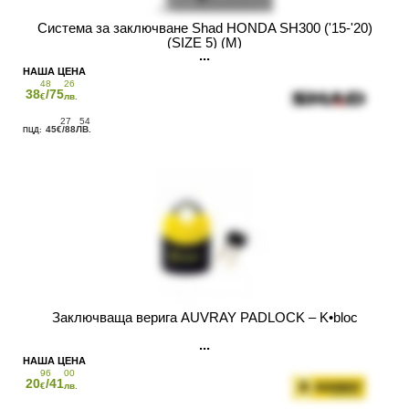
Система за заключване Shad HONDA SH300 ('15-'20)
(SIZE 5) (M)
48
26
38
/75
€
лв.
27
54
45
/88
€
ЛВ.
Заключваща верига AUVRAY PADLOCK – K•bloc
96
00
20
/41
€
лв.