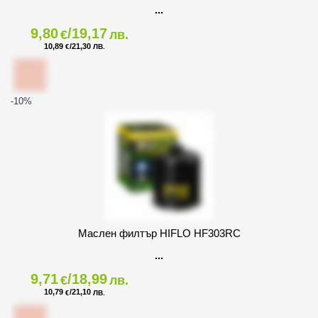
9,80
/19,17
€
лв.
10,89
/21,30
€
ЛВ.
-10
%
Маслен филтър HIFLO HF303RC
9,71
/18,99
€
лв.
10,79
/21,10
€
ЛВ.