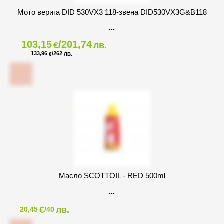
Мото верига DID 530VX3 118-звена DID530VX3G&B118
103,15
/201,74
€
лв.
133,96
/262
€
ЛВ.
Масло SCOTTOIL - RED 500ml
€
лв.
20,45
/40