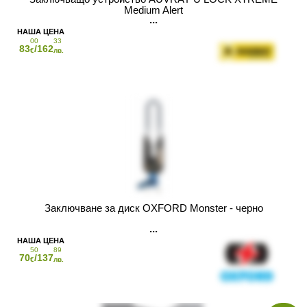
Medium Alert
00
33
83
/162
€
лв.
Заключване за диск OXFORD Monster - черно
50
89
70
/137
€
лв.