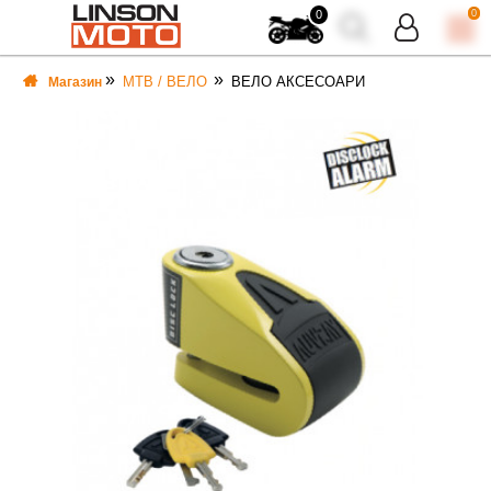
0
0
MTB / ВЕЛО
ВЕЛО АКСЕСОАРИ
Магазин
ВКА
ВКА
ТИ