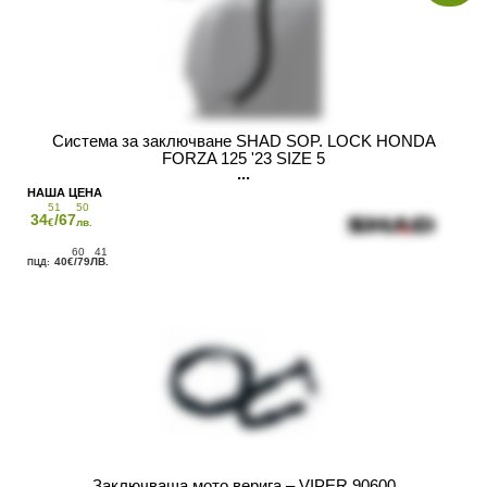
Система за заключване SHAD SOP. LOCK HONDA
FORZA 125 '23 SIZE 5
51
50
34
/67
€
лв.
60
41
40
/79
€
ЛВ.
Заключващa мото верига – VIPER 90600