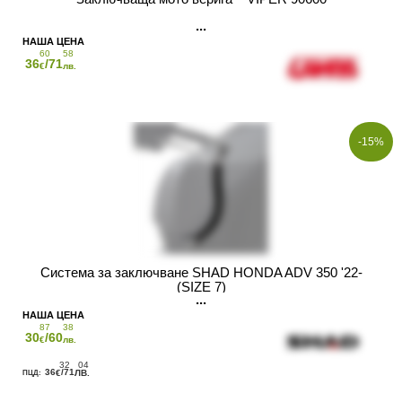
60
58
36
/71
€
лв.
-15%
Система за заключване SHAD HONDA ADV 350 '22-
(SIZE 7)
87
38
30
/60
€
лв.
32
04
36
/71
€
ЛВ.