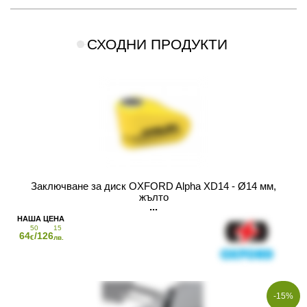
СХОДНИ ПРОДУКТИ
Заключване за диск OXFORD Alpha XD14 - Ø14 мм,
жълто
50
15
64
/126
€
лв.
-15%