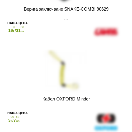
Верига заключване SNAKE-COMBI 90629
30
88
16
/31
€
лв.
Кабел OXFORD Minder
90
63
3
/7
€
лв.