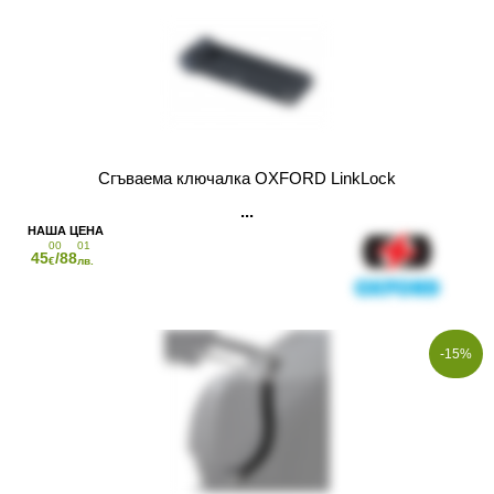
Сгъваема ключалка OXFORD LinkLock
00
01
45
/88
€
лв.
-15%