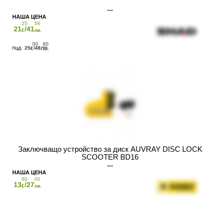
25
56
21
/41
€
лв.
00
90
25
/48
€
ЛВ.
Заключващо устройство за диск AUVRAY DISC LOCK
SCOOTER BD16
80
00
13
/27
€
лв.