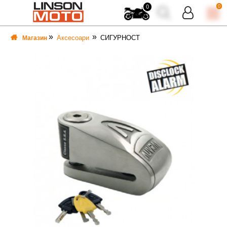
0
0
Аксесоари
СИГУРНОСТ
Магазин
ВКА
ВКА
ТИ