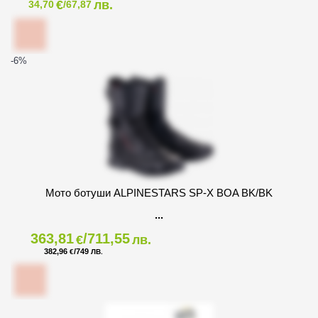
€
лв.
34,70
/67,87
-6
%
Мото ботуши ALPINESTARS SP-X BOA BK/BK
363,81
/711,55
€
лв.
382,96
/749
€
ЛВ.