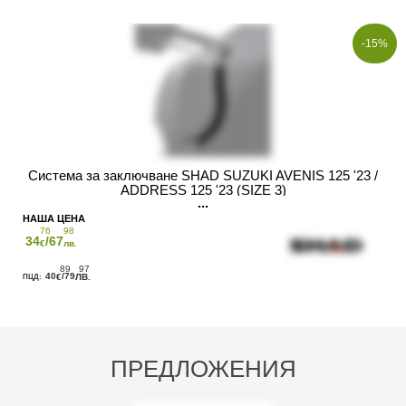
-15%
Система за заключване SHAD SUZUKI AVENIS 125 '23 /
ADDRESS 125 '23 (SIZE 3)
76
98
34
/67
€
лв.
89
97
40
/79
€
ЛВ.
ПРЕДЛОЖЕНИЯ