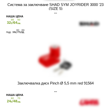
Система за заключване SHAD SYM JOYRIDER 3000 '23
(SIZE 5)
98
50
32
/64
€
лв.
80
89
38
/75
€
ЛВ.
Заключвалка диск Pinch Ø 5,5 mm red 91564
90
70
24
/48
€
лв.