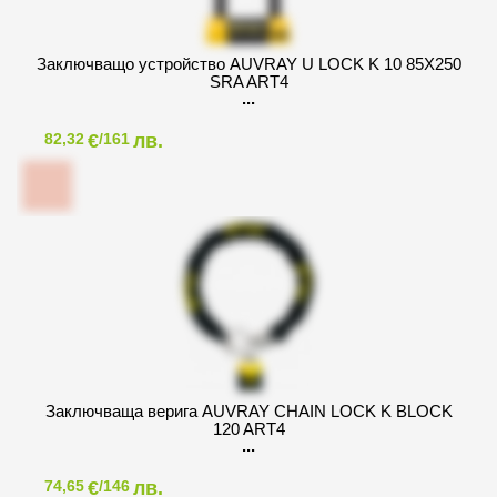
Заключващо устройство AUVRAY U LOCK K 10 85X250
SRA ART4
€
лв.
82,32
/161
Заключваща верига AUVRAY CHAIN LOCK K BLOCK
120 ART4
€
лв.
74,65
/146