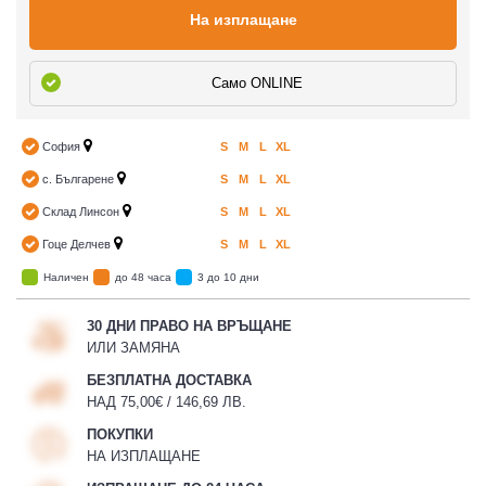
На изплащане
Само ONLINE
София
S
M
L
XL
с. Българене
S
M
L
XL
Склад Линсон
S
M
L
XL
Гоце Делчев
S
M
L
XL
Наличен
до 48 часа
3 до 10 дни
30 ДНИ ПРАВО НА ВРЪЩАНЕ
ИЛИ ЗАМЯНА
БЕЗПЛАТНА ДОСТАВКА
НАД 75,00€ / 146,69 ЛВ.
ПОКУПКИ
НА ИЗПЛАЩАНЕ