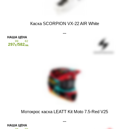
Каска SCORPION VX-22 AIR White
99
82
297
/582
€
лв.
Мотокрос каска LEATT Kit Moto 7.5-Red V25