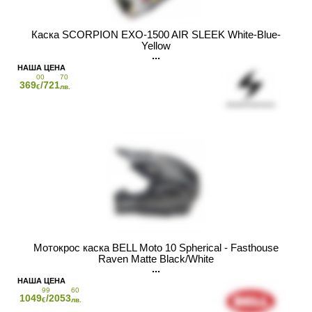
Каска SCORPION EXO-1500 AIR SLEEK White-Blue-
Yellow
00
70
369
/721
€
лв.
Мотокрос каска BELL Moto 10 Spherical - Fasthouse
Raven Matte Black/White
99
60
1049
/2053
€
лв.