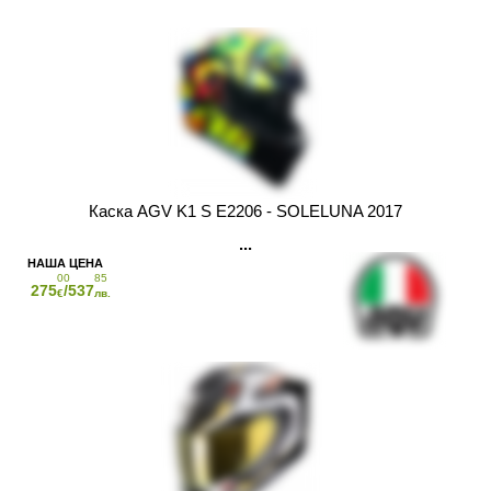
Каска AGV K1 S E2206 - SOLELUNA 2017
00
85
275
/537
€
лв.