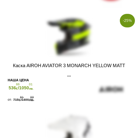
-25%
Каска AIROH AVIATOR 3 MONARCH YELLOW MATT
86
01
536
/1050
€
лв.
81
00
715
/1400
€
ЛВ.