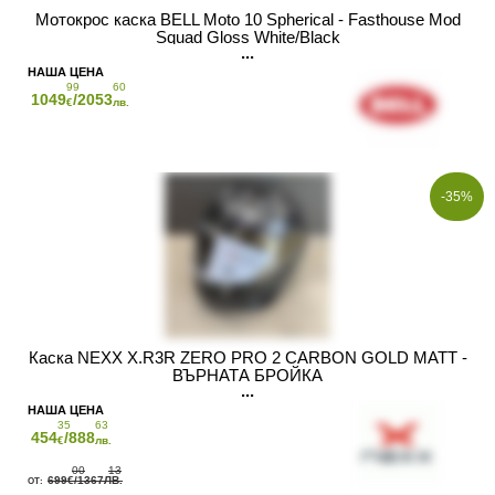
Мотокрос каска BELL Moto 10 Spherical - Fasthouse Mod
Squad Gloss White/Black
99
60
1049
/2053
€
лв.
-35%
Каска NEXX X.R3R ZERO PRO 2 CARBON GOLD MATT -
ВЪРНАТА БРОЙКА
35
63
454
/888
€
лв.
00
13
699
/1367
€
ЛВ.