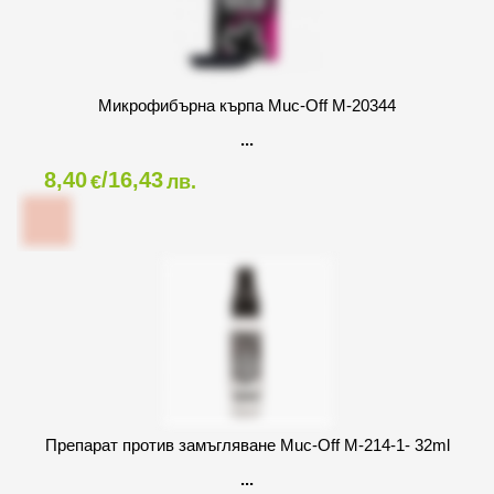
Микрофибърна кърпа Muc-Off M-20344
8,40
/16,43
€
лв.
Препарат против замъгляване Muc-Off M-214-1- 32ml